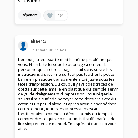
soucis il m'a
164
Répondre
abaert3
Le
13 août 2017
à
14:39
bonjour, j'ai eu exactement le même problème que
vous. Et en faite lorsque le bourrage a eu lieu , la
personne qui a retiré la page l'a fait sans suivre les
instructions à savoir ne surtout pas toucher la petite
barre en plastique transparente situé juste sous les
têtes d'impression. Du coup , il y avait des traces de
doigts sur cette lamelle en plastique qui semble servir
de guide d'alignement d'impression. Pour régler le
soucis il m'a suffit de nettoyer cette dernière avec du
coton et un peu d'alcool et après avoir laisser sécher
correctement , toutes les impressions/scan
fonctionnaient comme au début. j'ai mis du temps à
comprendre ce qui se passait mais il suffit parfois de
lire simplement le manuel. En espérant que cela vous
aide.