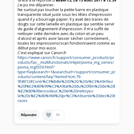
Grace à la réponse d
'abaert3, Le 13 août 2017 à 12:39
j'ai pu me dépanner.
Ne surtout pas toucher la petite barre en plastique
transparente situé juste sous les têtes d'impression
quand il y a bourrage papier. Il y avait des traces de
doigts sur cette lamelle en plastique qui semble servir
de guide d'alignement d'impression. Il m'a suffit de
nettoyer cette dernière avec du coton et un peu
d'alcool et après avoir laisser sécher correctement ,
toutes les impressions/scan fonctionnaient comme au
début pour moi aussi.
C'est expliqué sur Canon.fr
https://www.canon.fr/support/consumer_products/pr
oducts/fax__multifunctionals/inkjet/pixma_mg_series/
pixma_mg3550.html?
type=faq&search=1&searchurl=/support/consumer_pr
oducts/content/faq/?itemid=tcm:79-
958012#Contr%C3%B4le%203%20:%20v%C3%A9rifiez
%20l%E2%80%99%C3%A9tat%20du%20film%20de%20l
%E2%80%99encodeur,%20et%20nettoyez-
le%20s%E2%80%99il%20pr%C3%A9sente%20des%20t
races
11
Répondre