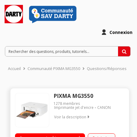
Connexion
Accueil
Communauté PIXMA MG3550
Questions/Réponses
PIXMA MG3550
1278
membres
Imprimante jet d'encre
CANON
Voir la description
Multifonction jet d'encre polyvalente 2 cartouches monoblocs
Bac papier de 100 feuilles Recto / Verso automatique