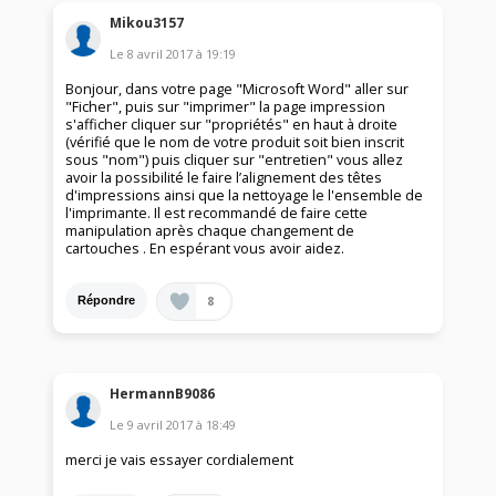
Mikou3157
Le
8 avril 2017
à
19:19
Bonjour, dans votre page "Microsoft Word" aller sur
"Ficher", puis sur "imprimer" la page impression
s'afficher cliquer sur "propriétés" en haut à droite
(vérifié que le nom de votre produit soit bien inscrit
sous "nom") puis cliquer sur "entretien" vous allez
avoir la possibilité le faire l’alignement des têtes
d'impressions ainsi que la nettoyage le l'ensemble de
l'imprimante. Il est recommandé de faire cette
manipulation après chaque changement de
cartouches . En espérant vous avoir aidez.
8
Répondre
HermannB9086
Le
9 avril 2017
à
18:49
merci je vais essayer cordialement