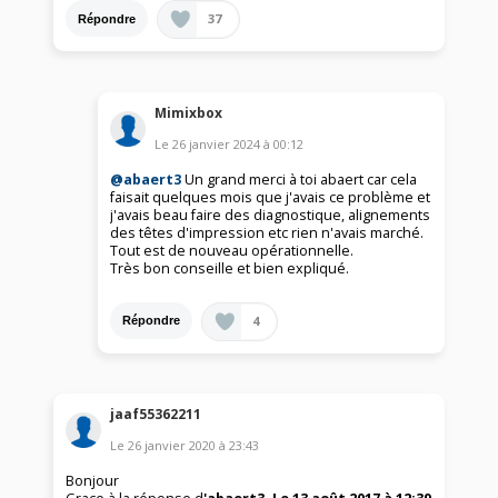
37
Répondre
Mimixbox
Le
26 janvier 2024
à
00:12
@abaert3
Un grand merci à toi abaert car cela
faisait quelques mois que j'avais ce problème et
j'avais beau faire des diagnostique, alignements
des têtes d'impression etc rien n'avais marché.
Tout est de nouveau opérationnelle.
Très bon conseille et bien expliqué.
4
Répondre
jaaf55362211
Le
26 janvier 2020
à
23:43
Bonjour