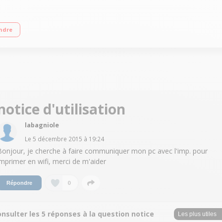
ecto-verso automatique en impression Compatible cloud et web print pour l'i
ndre
notice d'utilisation
labagniole
Le
5 décembre 2015
à
19:24
Bonjour, je cherche à faire communiquer mon pc avec l'imp. pour
imprimer en wifi, merci de m'aider
0
Répondre
nsulter les 5 réponses à la question notice