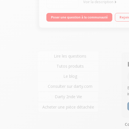
Voir la description
Imprime, scanne, copie Connexion USB ou Wi-fi R
Rejoi
Poser une question à la communauté
Lire les questions
Tutos produits
Le blog
Consulter sur darty.com
Darty 2nde Vie
Acheter une pièce détachée
Co