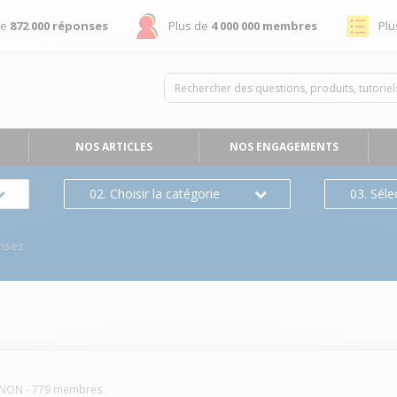
de
872 000 réponses
Plus de
4 000 000 membres
Plu
NOS ARTICLES
NOS ENGAGEMENTS
02. Choisir la catégorie
03. Séle
nses
NON
-
779
membres