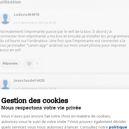
utilisation
LudovicM4970
Le
5 décembre 2015
à
20:41
Normalement l imprimante passe par le wifi de la box. D abord j'ai
connecter mon imprimante a ma box et ensuite jai installer les programme
du cd fourni sur l'ordinateur. Une fois que l'imprimante est connecter a la
box jai installer "canon epp" android sur mon smart phone pour imprimer
aussi en wifi
1
Répondre
JeanclaudeF4420
Le
5 décembre 2015
à
20:36
Après avoir chargé le CD Canon sur votre PC, à partir de votre imprimante
Gestion des cookies
établissez la liaison en indiquant le code wifi de votre box. En principe ça
marche
Nous respectons votre vie privée
Vous n'avez pas encore fait votre choix en matière de cookies,
1
Répondre
autorisez-vous le suivi de votre visite ? Vous pouvez également décider
quels services vous nous autorisez à lancer. Consultez notre
politique
Axeptio consent