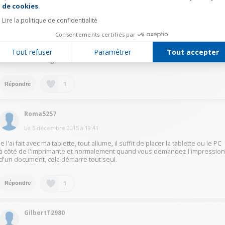
de cookies
.
ScottR4297
Lire la politique de confidentialité
Le
5 décembre 2015
à
19:48
Consentements certifiés par
Pour configurer en WiFi votre Canon il faut chercher sur votre fenêtre d
Tout refuser
Paramétrer
Tout accepter
imprimante l application "Réseau sans fil " que vous tapez dessus pour
démarrer la configuration.
1
Répondre
Roma5257
Le
5 décembre 2015
à
19:41
Je l'ai fait avec ma tablette, tout allume, il suffit de placer la tablette ou le PC
à côté de l'imprimante et normalement quand vous demandez l'impressio
d'un document, cela démarre tout seul.
1
Répondre
GilbertT2980