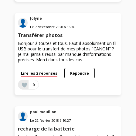
Jolyne
Le
7 décembre 2020
à
16:36
Transférer photos
Bonjour à toutes et tous. Faut-il absolument un fil
USB pour le transfert de mes photos "CANON" ?
Je n'ai jamais réussi par manque d'informations
précises. Merci dans tous les cas.
Lire les 2 réponses
Répondre
0
paul mouillon
Le
22 février 2018
à
10:27
recharge de la batterie