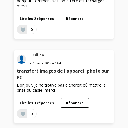
bonjour Comment sait-on qu'elle est rechargée ?
merci
Lire les 2 réponses
Répondre
0
FBCdijon
Le
15 avril 2017
à
14:48
transfert images de l'appareil photo sur
PC
Bonjour, je ne trouve pas d'endroit où mettre la
prise du cable, merci
Lire les 3 réponses
Répondre
0