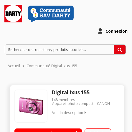
Connexion
Accueil
Communauté Digital Ixus 155
Digital Ixus 155
148
membres
Appareil photo compact
CANON
Voir la description
BoÃ®tier compact à batterie lithium / Capteur CCD de 20
mégapixels - Ecran LCD 6,8 cm / Zoom optique 10x, grand