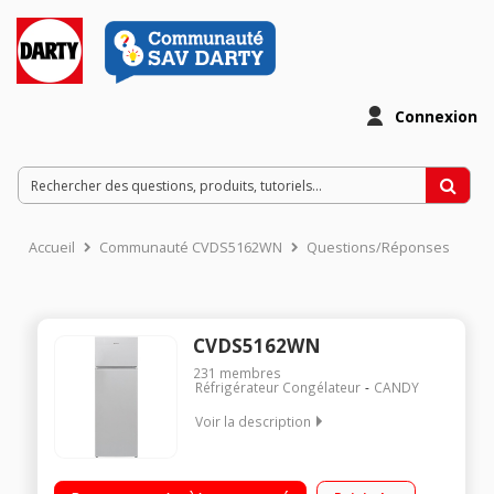
Connexion
Accueil
Communauté CVDS5162WN
Questions/Réponses
CVDS5162WN
231
membres
Réfrigérateur Congélateur
CANDY
Voir la description
Volume 243L - Dimensions 160.0x54.0x57.0 cm - Classe F -
40dB Réfrigérateur 201L Congélateur à Froid statique 42L