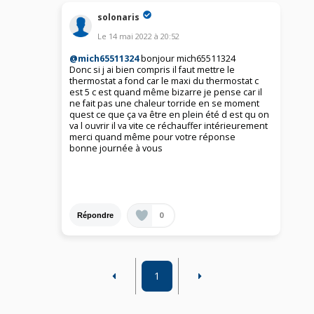
solonaris
Le
14 mai 2022
à
20:52
@mich65511324
bonjour mich65511324
Donc si j ai bien compris il faut mettre le
thermostat a fond car le maxi du thermostat c
est 5 c est quand même bizarre je pense car il
ne fait pas une chaleur torride en se moment
quest ce que ça va être en plein été d est qu on
va l ouvrir il va vite ce réchauffer intérieurement
merci quand même pour votre réponse
bonne journée à vous
0
Répondre
1