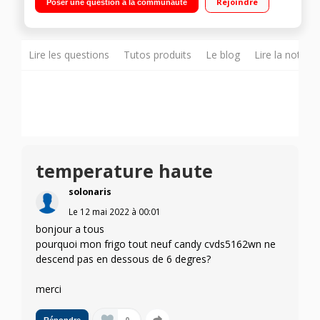
Rejoindre
Poser une question à la communauté
Faible encombrement
Lire les questions
Tutos produits
Le blog
Lire la notice
temperature haute
solonaris
Le
12 mai 2022
à
00:01
bonjour a tous
pourquoi mon frigo tout neuf candy cvds5162wn ne
descend pas en dessous de 6 degres?
merci