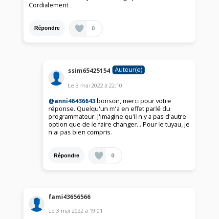
Cordialement
0
Répondre
Auteur(e)
ssim65425154
Le
3 mai 2022
à
22:10
@anni46436643
bonsoir, merci pour votre
réponse. Quelqu'un m'a en effet parlé du
programmateur. J'imagine qu'il n'y a pas d'autre
option que de le faire changer... Pour le tuyau, je
n'ai pas bien compris.
0
Répondre
fami43656566
Le
3 mai 2022
à
19:01