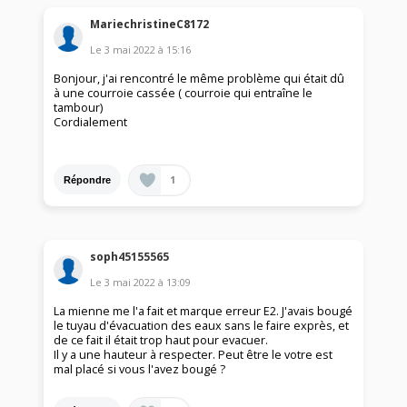
MariechristineC8172
Le
3 mai 2022
à
15:16
Bonjour, j'ai rencontré le même problème qui était dû
à une courroie cassée ( courroie qui entraîne le
tambour)
Cordialement
1
Répondre
soph45155565
Le
3 mai 2022
à
13:09
La mienne me l'a fait et marque erreur E2. J'avais bougé
le tuyau d'évacuation des eaux sans le faire exprès, et
de ce fait il était trop haut pour evacuer.
Il y a une hauteur à respecter. Peut être le votre est
mal placé si vous l'avez bougé ?