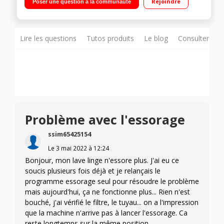
Rejoindre
Poser une question à la communauté
Connectivité NFC - Zone de chargement XXL
Lire les questions
Tutos produits
Le blog
Consulter sur
Problème avec l'essorage
ssim65425154
Le
3 mai 2022
à
12:24
Bonjour, mon lave linge n'essore plus. J'ai eu ce
soucis plusieurs fois déjà et je relançais le
programme essorage seul pour résoudre le problème
mais aujourd'hui, ça ne fonctionne plus... Rien n'est
bouché, j'ai vérifié le filtre, le tuyau... on a l'impression
que la machine n'arrive pas à lancer l'essorage. Ca
reste longtemps sur la même position.