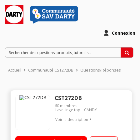
Connexion
Accueil
Communauté CST272DB
Questions/Réponses
CST272DB
60
membres
Lave linge top
CANDY
Voir la description
Capacité 7 kg (Volume du tambour 46 L) Essorage jusqu'à
1200 tours/min Départ différé / Affichage temps restant