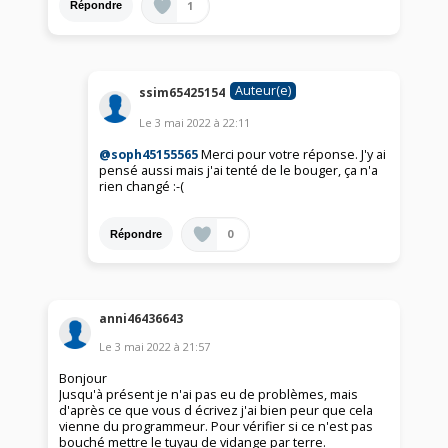
1
Répondre
Auteur(e)
ssim65425154
Le
3 mai 2022
à
22:11
@soph45155565
Merci pour votre réponse. J'y ai
pensé aussi mais j'ai tenté de le bouger, ça n'a
rien changé :-(
0
Répondre
anni46436643
Le
3 mai 2022
à
21:57
Bonjour
Jusqu'à présent je n'ai pas eu de problèmes, mais
d'après ce que vous d écrivez j'ai bien peur que cela
vienne du programmeur. Pour vérifier si ce n'est pas
bouché mettre le tuyau de vidange par terre.