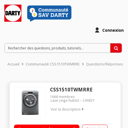
Connexion
Accueil
Communauté CSS1510TWMRRE
Questions/Réponses
CSS1510TWMRRE
1666
membres
Lave Linge hublot
CANDY
Voir la description
Capacité 10 kg (4 personnes) - Tambour 66 L Essorage
variable jusqu'à 1500 tours/min - 79 dB L x H x P : 60 x 85 x 54