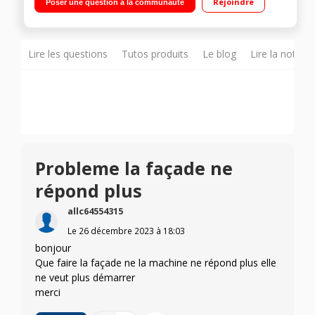
Rejoindre
Poser une question à la communauté
cm Le + : Connectivité NFC - 9 Programmes en accès direct -
Smart Touch
Lire les questions
Tutos produits
Le blog
Lire la notice
Probleme la façade ne
répond plus
allc64554315
Le
26 décembre 2023
à
18:03
bonjour
Que faire la façade ne la machine ne répond plus elle
ne veut plus démarrer
merci