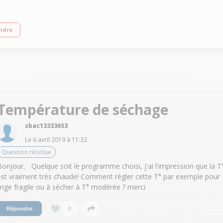
 Départ différé 3/6/9 heures CONNECTIVITÉ NFC
ndre
Température de séchage
sbac13333653
Le
6 avril 2019
à
11:32
Question résolue
Bonjour, Quelque soit le programme choisi, j'ai l'impression que la T
est vraiment très chaude! Comment régler cette T° par exemple pour
linge fragile ou à sécher à T° modérée ? merci
0
Répondre