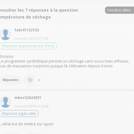
nsulter les 7 réponses à la question
empérature de séchage
fabi41152153
Le
6 avril 2019
à
17:28
Réponse approuvée par Darty
Bonjour
Le programme synthétique permet un séchage sans souci mais efficace,
pas de mauvaises surprises jusque là. Utilisation depuis 6 mois
0
Répondre
mber52624251
Le
6 avril 2019
à
16:54
Réponse jugée utile
L idéal est de mettre sur sport