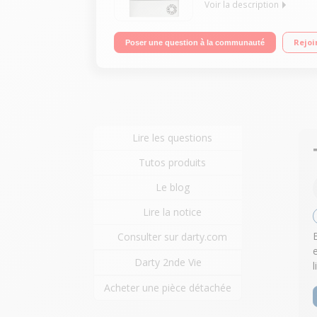
Voir la description
Capacité 10 kg - Condensation Séchage par sonde
Rejoi
Poser une question à la communauté
Lire les questions
Tutos produits
Le blog
Lire la notice
Consulter sur darty.com
Darty 2nde Vie
Acheter une pièce détachée