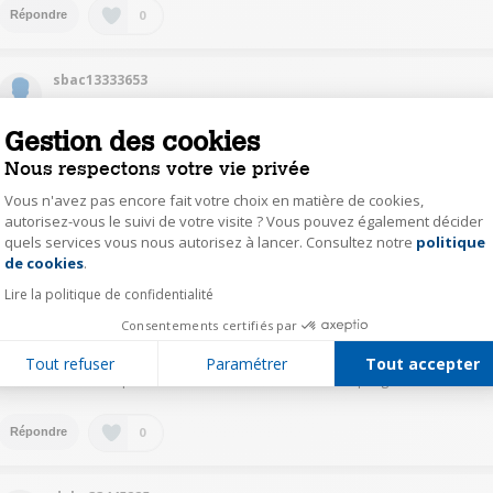
0
Répondre
sbac13333653
Le
6 avril 2019
à
16:28
Gestion des cookies
Un gran merci pour votre réponse !!! Cordialement,
Nous respectons votre vie privée
0
Vous n'avez pas encore fait votre choix en matière de cookies,
Répondre
autorisez-vous le suivi de votre visite ? Vous pouvez également décider
quels services vous nous autorisez à lancer. Consultez notre
politique
Axeptio consent
de cookies
.
s.ca54433232
Lire la politique de confidentialité
Le
6 avril 2019
à
15:10
Consentements certifiés par
On ne peut régler la température; celle-ci est réglée en fonction du
programme choisi; et les 10 dernières minutes de séchage, la température
Tout refuser
Paramétrer
Tout accepter
n'est plus chaude, mais devient froide afin que le linge ne soit pas chaud.
Attention à bien séparer les vêtements en fonction du programme choisi.
0
Répondre