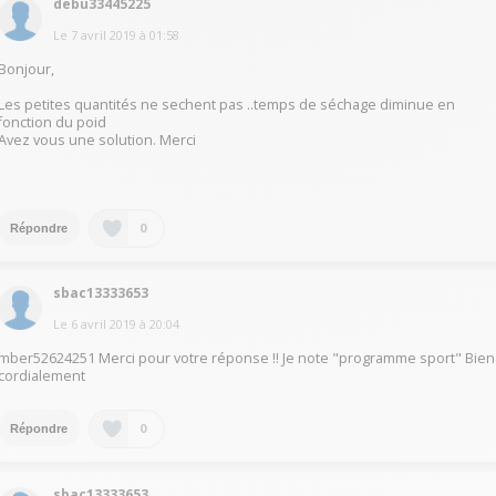
debu33445225
Le
7 avril 2019
à
01:58
Bonjour,
Les petites quantités ne sechent pas ..temps de séchage diminue en
fonction du poid
Avez vous une solution. Merci
0
Répondre
sbac13333653
Le
6 avril 2019
à
20:04
mber52624251 Merci pour votre réponse !! Je note "programme sport" Bien
cordialement
0
Répondre
sbac13333653