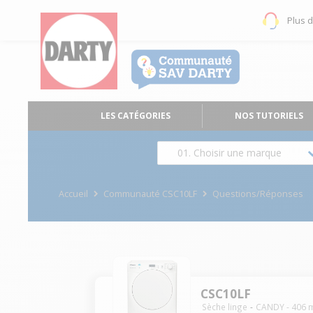
Plus 
LES CATÉGORIES
NOS TUTORIELS
01. Choisir une marque
Accueil
Communauté CSC10LF
Questions/Réponses
CSC10LF
Sèche linge
CANDY
-
406
m