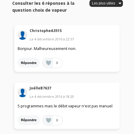
Consulter les 6 réponses à la
question choix de vapeur
ChristopheA3515
Le
4 décembre 2016
à
22:57
Bonjour. Malheureusement non.
0
Répondre
JoëlleB7637
Le
4 décembre 2016
à
18:20
5 programmes mais le débit vapeur n'est pas manuel
0
Répondre