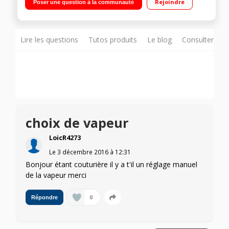
Rejoindre
Poser une question à la communauté
: 450 g/min Smart Technology X-Pert Control- 5 programmes
pré-définis
Lire les questions
Tutos produits
Le blog
Consulter sur
choix de vapeur
LoicR4273
Le
3 décembre 2016
à
12:31
Bonjour étant couturière il y a t'il un réglage manuel
de la vapeur merci
0
Répondre