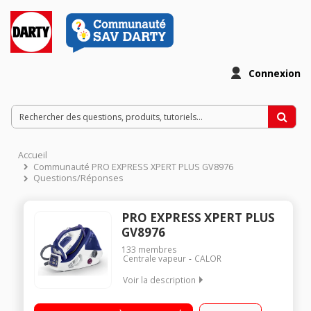
Connexion
Accueil
Communauté PRO EXPRESS XPERT PLUS GV8976
Questions/Réponses
PRO EXPRESS XPERT PLUS
GV8976
133
membres
Centrale vapeur
CALOR
Voir la description
Vapeur haute pression : 6,5 bars Autonomie illimitée - Temps
de chauffe : 2 min Débit vapeur : 120 g/min - Fonction pressing