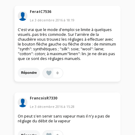
FeratC7536
Le
3 décembre 2016
à
18:19
C'est vrai que le mode d'emploi se limite à quelques
visuels..pas très commode. Sur l'arrière de la
chaudière vous trouvez les réglages à effectuer avec
le bouton flèche gauche ou flèche droite : de minimum
"synth": synthétiques ; "silk": soie; "wool": laine;
"cotton": coton; à maximum"linen": lin. Je ne dirais pas
que ce sont des réglages manuels.
0
Répondre
FrancoisR7330
Le
3 décembre 2016
à
15:28
On peut s'en servir sans vapeur mais il n'y a pas de
réglage du débit de la vapeur