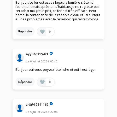
Bonjour, Le fer est assez léger, la lumière s'éteint
facilement mais après on s'habitue. Je ne regrette pas
cet achat malgré le prix, ce fer est très efficace. Petit
bémol la contenance de la réserve d'eau et j'ai surtout
eu des problèmes avec le réservoir qui restait coincé.
0
Répondre
ayyu65115421
Le
6 juillet 2023
à
02:13
Bonjour oui vous poyvez leteindre et oui il est leger
0
Répondre
z-8@12141162
Le
5 juillet 2023
à
22:06