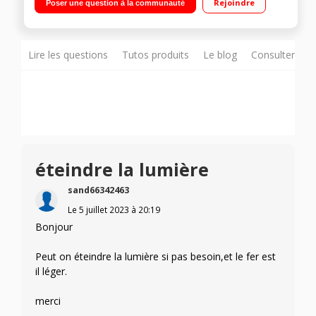
Rejoindre
Poser une question à la communauté
du réservoir : 1 L Semelle Durilium AirGlide Autoclean
Lire les questions
Tutos produits
Le blog
Consulter sur
éteindre la lumière
sand66342463
Le
5 juillet 2023
à
20:19
Bonjour
Peut on éteindre la lumière si pas besoin,et le fer est
il léger.
merci