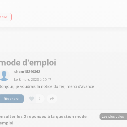
fe : 2 min Débit vapeur 140g/min- fonction pressing 500G/min Réglage automa
ndre
mode d'emploi
cham15240362
Le
8 mars 2020
à
20:47
Bonjour, je voudrais la notice du fer, merci d'avance
2
Répondre
onsulter les 2 réponses à la question mode
'emploi