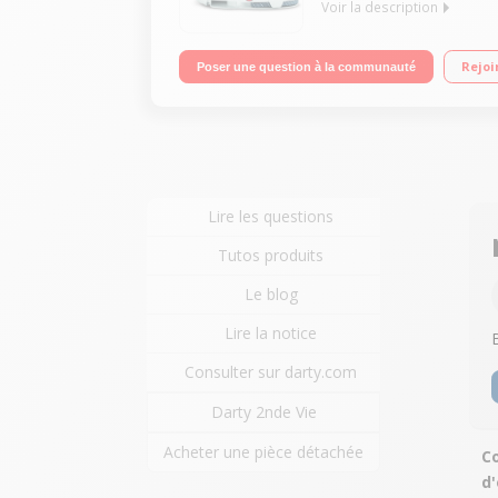
Voir la description
Vapeur haute pression : 7.5 bars Temps de chauf
Rejoi
Poser une question à la communauté
Lire les questions
Tutos produits
Le blog
Lire la notice
Consulter sur darty.com
Darty 2nde Vie
Acheter une pièce détachée
C
d