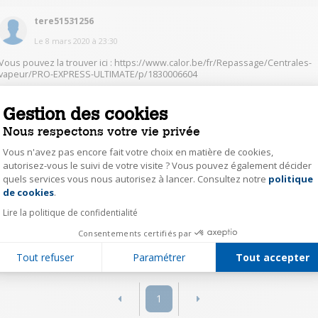
tere51531256
Le
8 mars 2020
à
23:30
Vous pouvez la trouver ici : https://www.calor.be/fr/Repassage/Centrales-
vapeur/PRO-EXPRESS-ULTIMATE/p/1830006604
En bas, en cliquant sur Télécharger la notice. ??
Gestion des cookies
Nous respectons votre vie privée
2
Répondre
Vous n'avez pas encore fait votre choix en matière de cookies,
autorisez-vous le suivi de votre visite ? Vous pouvez également décider
mari12343625
quels services vous nous autorisez à lancer. Consultez notre
politique
Axeptio consent
de cookies
.
Le
9 mars 2020
à
08:29
Lire la politique de confidentialité
BONJOUR ONT PEUT LA TÉLÉCHARGER SUR LE NET
Consentements certifiés par
0
Répondre
Tout refuser
Paramétrer
Tout accepter
1