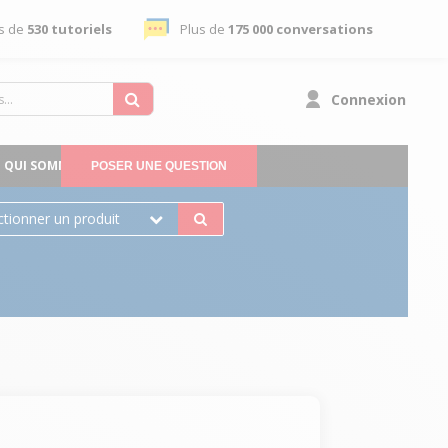
s de
530 tutoriels
Plus de
175 000 conversations
Connexion
QUI SOMMES-NOUS
POSER UNE QUESTION
ctionner un produit