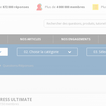
de
872 000 réponses
Plus de
4 000 000 membres
Plu
NOS ARTICLES
NOS ENGAGEMENTS
02. Choisir la catégorie
03. Séle
Questions/Réponses
PRESS ULTIMATE
1150
membres