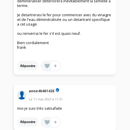
déminéraliser détériorera inévitablement la semelle a
terme.
Je detartrerasi le fer pour commencer avec du vinaigre
et de l'eau déminéralisée ou un detartrant specifique
a cet usage.
ou renverrai le fer s'il est quasi neuf.
Bien cordialement
frank
0
Répondre
anne46461426
Le
11 mai 2023
à
11:51
moi je suis très satisafaite
0
Répondre