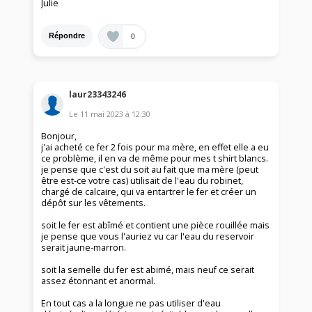
Julie
0
Répondre
laur23343246
Le
11 mai 2023
à
12:30
Bonjour,
j'ai acheté ce fer 2 fois pour ma mère, en effet elle a eu
ce problème, il en va de même pour mes t shirt blancs.
je pense que c'est du soit au fait que ma mère (peut
être est-ce votre cas) utilisait de l'eau du robinet,
chargé de calcaire, qui va entartrer le fer et créer un
dépôt sur les vêtements.
soit le fer est abîmé et contient une pièce rouillée mais
je pense que vous l'auriez vu car l'eau du reservoir
serait jaune-marron.
soit la semelle du fer est abimé, mais neuf ce serait
assez étonnant et anormal.
En tout cas a la longue ne pas utiliser d'eau