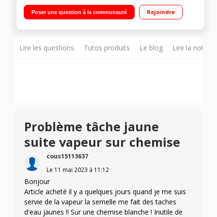
Puissance: 2800W - Vapeur automatique Fonction anti-calcaire
Rejoindre
Poser une question à la communauté
- Collecteur de tartre Semelle Durilium AirGlide
Lire les questions
Tutos produits
Le blog
Lire la notice
Problème tâche jaune
suite vapeur sur chemise
cous15113637
Le
11 mai 2023
à
11:12
Bonjour
Article acheté il y a quelques jours quand je me suis
servie de la vapeur la semelle me fait des taches
d'eau jaunes !! Sur une chemise blanche ! Inutile de