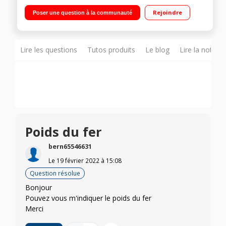
Puissance: 2800W - Vapeur automatique Fonction anti-calcaire
Rejoindre
Poser une question à la communauté
- Collecteur de tartre Semelle Durilium AirGlide
Lire les questions
Tutos produits
Le blog
Lire la notice
Poids du fer
bern65546631
Le
19 février 2022
à
15:08
Question résolue
Bonjour
Pouvez vous m'indiquer le poids du fer
Merci