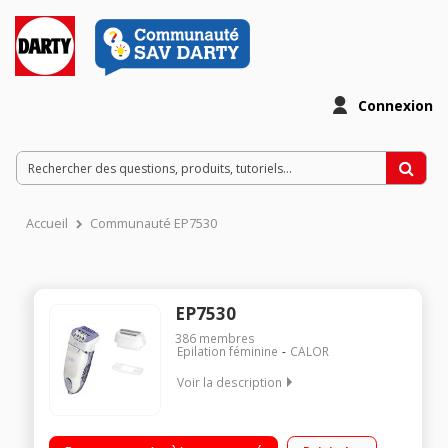
Connexion
Accueil
Communauté EP7530
EP7530
386
membres
Epilation féminine
CALOR
Voir la description
Epilateur à pinces - 24 pinces Technologie anti-douleur Soft
Sensation - Fonction Vision Tête rasoir - Accessoire aisselles