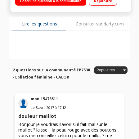
Rejoindre
Poser une question à la communauté
Fonction air pulsée - Fonction vision
Lire les questions
Consulter sur darty.com
2 questions sur la communauté EP7530
- Epilation féminine - CALOR
mani15473511
Le
5 avril 2017
à
17:12
douleur maillot
Bonjour je voudrais savoir si il fait mal sur le
maillot ? laisse il la peau rouge avec des boutons ,
vous me conseillez celui ci pour le maillot ? me