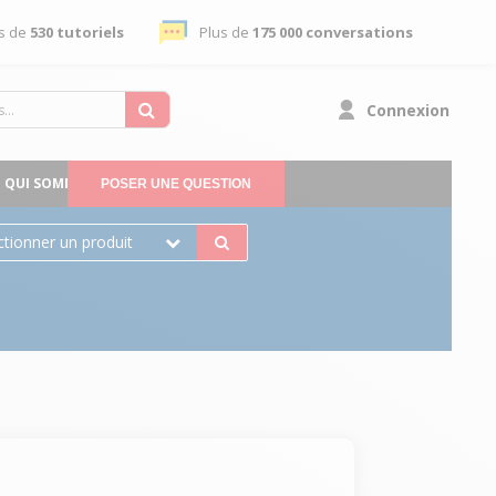
s de
530 tutoriels
Plus de
175 000 conversations
Connexion
QUI SOMMES-NOUS
POSER UNE QUESTION
ctionner un produit