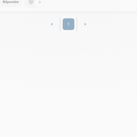
0
Répondre
1