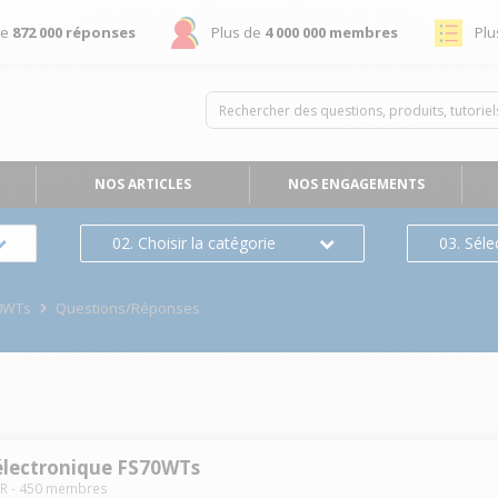
de
872 000 réponses
Plus de
4 000 000 membres
Plu
NOS ARTICLES
NOS ENGAGEMENTS
02. Choisir la catégorie
03. Séle
70WTs
Questions/Réponses
électronique FS70WTs
R
-
450
membres