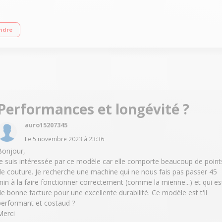
esse de couture de 750 points/minute Marche arrière - Bras libre - Éclairage du
ndre
Performances et longévité ?
auro15207345
Le
5 novembre 2023
à
23:36
Bonjour,
Je suis intéressée par ce modèle car elle comporte beaucoup de point
de couture. Je recherche une machine qui ne nous fais pas passer 45
min à la faire fonctionner correctement (comme la mienne...) et qui es
de bonne facture pour une excellente durabilité. Ce modèle est t'il
performant et costaud ?
Merci