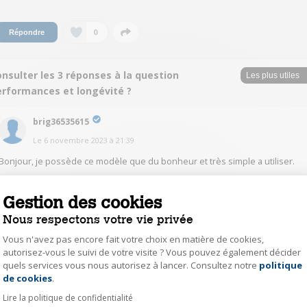
0
Répondre
nsulter les 3 réponses à la question
erformances et longévité ?
brig36535615
Le
6 novembre 2023
à
21:39
Bonjour, je possède ce modèle que du bonheur et très simple a utiliser.
0
Répondre
Gestion des cookies
Nous respectons votre vie privée
nico36641353
Vous n'avez pas encore fait votre choix en matière de cookies,
autorisez-vous le suivi de votre visite ? Vous pouvez également décider
Le
6 novembre 2023
à
12:00
quels services vous nous autorisez à lancer. Consultez notre
politique
Axeptio consent
Bonjour,
de cookies
.
La machine est facile à utiliser et est de bonne facture, très bien pour le
prix.
Lire la politique de confidentialité