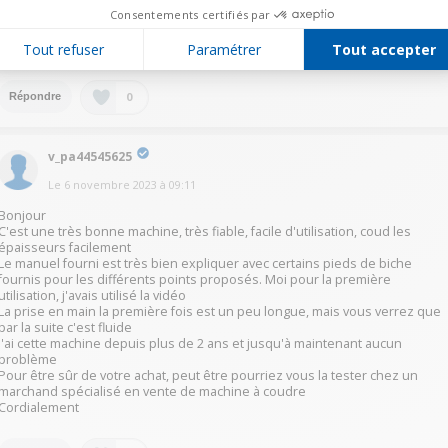
Elle est utilisée pour faire du sur mesure et tout va très bien.
Consentements certifiés par
C'est la deuxième brother, attention tout de même à l'épaisseur du ou des
tissus utilisés.
Tout refuser
Paramétrer
Tout accepter
Cordialement
0
Répondre
v_pa44545625
Le
6 novembre 2023
à
09:11
Bonjour
C'est une très bonne machine, très fiable, facile d'utilisation, coud les
épaisseurs facilement
Le manuel fourni est très bien expliquer avec certains pieds de biche
fournis pour les différents points proposés. Moi pour la première
utilisation, j'avais utilisé la vidéo
La prise en main la première fois est un peu longue, mais vous verrez que
par la suite c'est fluide
J'ai cette machine depuis plus de 2 ans et jusqu'à maintenant aucun
problème
Pour être sûr de votre achat, peut être pourriez vous la tester chez un
marchand spécialisé en vente de machine à coudre
Cordialement