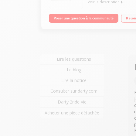
Voir la description
70 points de couture - 6 griffes d’entraînement Vit
Rejoi
Poser une question à la communauté
Lire les questions
Le blog
Lire la notice
Consulter sur darty.com
Darty 2nde Vie
Acheter une pièce détachée