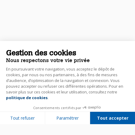
Gestion des cookies
Nous respectons votre vie privée
En poursuivant votre navigation, vous acceptez le dépôt de
cookies, par nous ou nos partenaires, à des fins de mesures
d’audience, d’optimisation de la navigation et connexion. Vous
pouvez accepter ou refuser ces différentes opérations. Pour en
savoir plus sur ces cookies et leur utilisation, consultez notre
politique de cookies
.
Consentements certifiés par
Tout refuser
Paramétrer
Tout accepter
Plateforme de Gestion du Consentement : Personnalisez vos Options
Axeptio consent
Notre plateforme vous permet d'adapter et de gérer vos paramètres de 