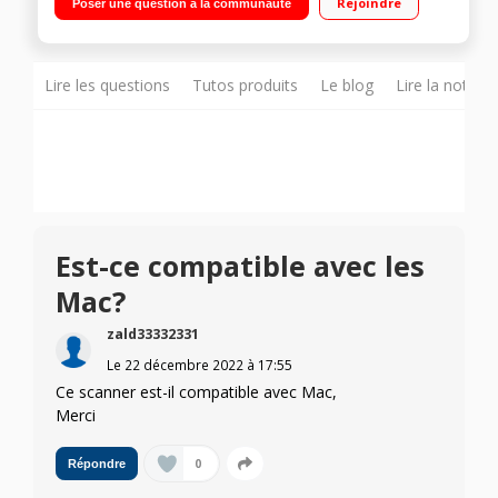
Rejoindre
Poser une question à la communauté
reçus et des cartes d’identité
Lire les questions
Tutos produits
Le blog
Lire la notice
Est-ce compatible avec les
Mac?
zald33332331
Le
22 décembre 2022
à
17:55
Ce scanner est-il compatible avec Mac,
Merci
0
Répondre