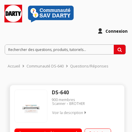
Connexion
Accueil
Communauté DS-640
Questions/Réponses
DS-640
900
membres
Scanner
BROTHER
Voir la description
Vitesse jusqu'à 15 pages par minute Compact et léger pour
une parfaite portabilité Numérisation des documents A4, des