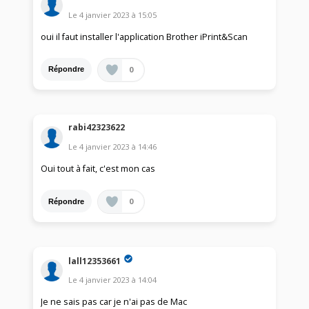
Le
4 janvier 2023
à
15:05
oui il faut installer l'application Brother iPrint&Scan
0
Répondre
rabi42323622
Le
4 janvier 2023
à
14:46
Oui tout à fait, c'est mon cas
0
Répondre
lall12353661
Le
4 janvier 2023
à
14:04
Je ne sais pas car je n'ai pas de Mac