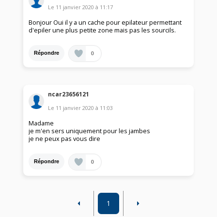
Le
11 janvier 2020
à
11:17
Bonjour Oui il y a un cache pour epilateur permettant
d'epiler une plus petite zone mais pas les sourcils.
0
Répondre
ncar23656121
Le
11 janvier 2020
à
11:03
Madame
je m'en sers uniquement pour les jambes
je ne peux pas vous dire
0
Répondre
1