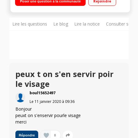
Rejoindre
Poser une question à la communauté
vitesses 7 accessoires dont capuchon visage
Lire les questions
Le blog
Lire la notice
Consulter sur d
peux t on s'en servir poir
le visage
boul15652497
Le
11 janvier 2020
à
09:36
Bonjour
peuxt on s'enservir pourle visage
merci
0
Répondre