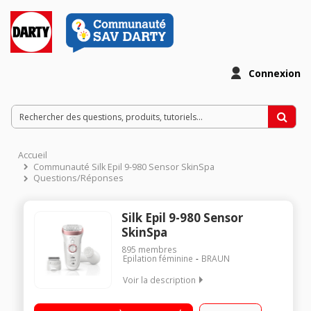
Connexion
Accueil
Communauté Silk Epil 9-980 Sensor SkinSpa
Questions/Réponses
Silk Epil 9-980 Sensor
SkinSpa
895
membres
Epilation féminine
BRAUN
Voir la description
Épilateur électrique rechargeable - 40 pincettes Technologie
SensoSmart - Wet & Dry Tête pivotante - Fonction lumière - 2