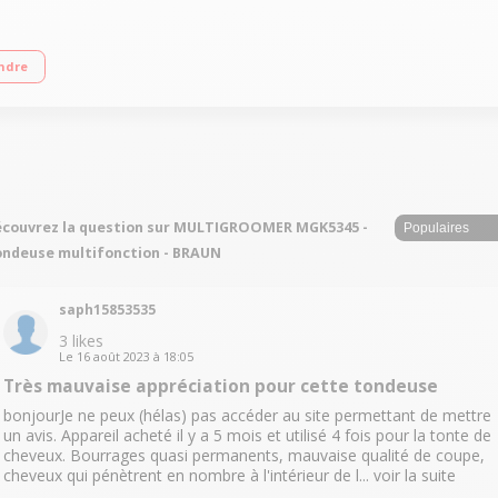
Autonomie : 100 minutes 13 hauteurs de coupe de 0.5 à 21 mm Inclus : 4 sabots
ndre
couvrez la question sur MULTIGROOMER MGK5345 -
ndeuse multifonction - BRAUN
saph15853535
3
likes
Le
16 août 2023
à
18:05
Très mauvaise appréciation pour cette tondeuse
bonjourJe ne peux (hélas) pas accéder au site permettant de mettre
un avis. Appareil acheté il y a 5 mois et utilisé 4 fois pour la tonte de
cheveux. Bourrages quasi permanents, mauvaise qualité de coupe,
cheveux qui pénètrent en nombre à l'intérieur de l...
voir la suite