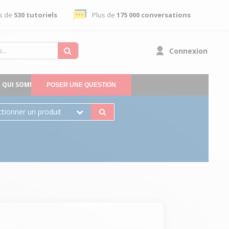
s de
530 tutoriels
Plus de
175 000 conversations
Connexion
QUI SOMMES-NOUS
POSER UNE QUESTION
ctionner un produit