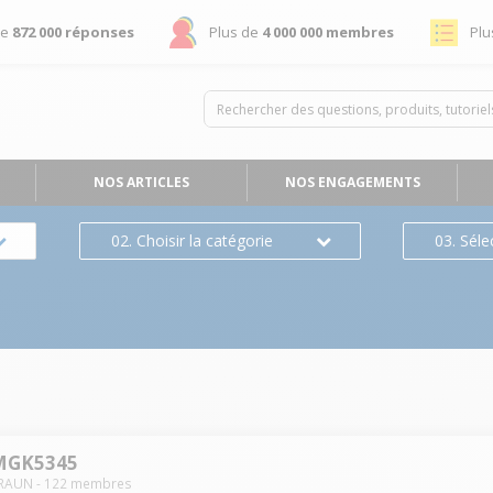
de
872 000 réponses
Plus de
4 000 000 membres
Plu
NOS ARTICLES
NOS ENGAGEMENTS
02. Choisir la catégorie
03. Séle
MGK5345
RAUN
-
122
membres