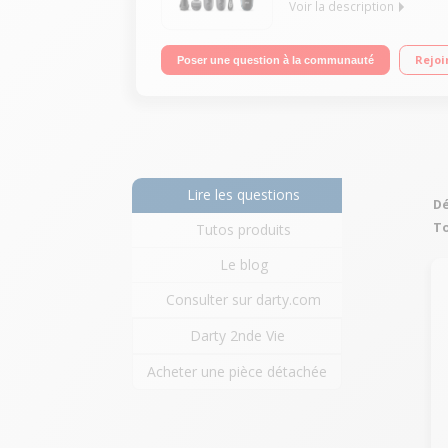
Voir la description
Tondeuse barbe, corps et cheveux Rechargeable - 
Rejoi
Poser une question à la communauté
Proglide
Lire les questions
Dé
To
Tutos produits
Le blog
Consulter sur darty.com
Darty 2nde Vie
Acheter une pièce détachée