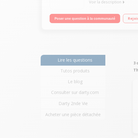
Voir la description
Tensiomètre poignet - 2 x 90 mesures pour 2 utili
Rejoi
Poser une question à la communauté
téléchargement des résultats sur PC
Lire les questions
3 
T
Tutos produits
Le blog
Consulter sur darty.com
Darty 2nde Vie
Acheter une pièce détachée