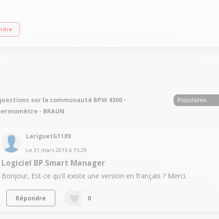
sateurs Indicateur visuel de niveau de tension Aide visuelle et sonore au bon 
ndre
questions sur la communauté BPW 4300 -
hermomètre - BRAUN
LariguetG1189
Le
31 mars 2016
à
15:29
Logiciel BP Smart Manager
Bonjour, Est-ce qu'il existe une version en français ? Merci.
Répondre
0