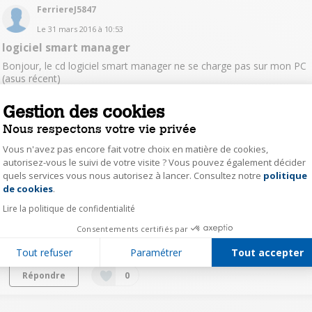
FerriereJ5847
Le
31 mars 2016
à
10:53
logiciel smart manager
Bonjour, le cd logiciel smart manager ne se charge pas sur mon PC
(asus récent)
Gestion des cookies
Lire les 3 réponses
Répondre
0
Nous respectons votre vie privée
Vous n'avez pas encore fait votre choix en matière de cookies,
loui15532122
autorisez-vous le suivi de votre visite ? Vous pouvez également décider
Le
6 juillet 2015
à
11:19
quels services vous nous autorisez à lancer. Consultez notre
politique
Axeptio consent
Message à tous les utilisateurs du Braun 4300
de cookies
.
Bonjour J'ai bien chargé le logiciel sur l'ordi à l'aide du CD mais
Lire la politique de confidentialité
quand je clic sur le logo le message suivant apparaît :" Braun Bp.exe
Consentements certifiés par
à cessé de fonctionner " De plus Je pense qu'il doit exister un
cordon pour brancher le tensiomètre à un ordi ;ou ...
voir la suite
Tout refuser
Paramétrer
Tout accepter
Répondre
0