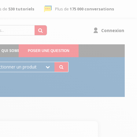
s de
530 tutoriels
Plus de
175 000 conversations
Connexion
QUI SOMMES-NOUS
POSER UNE QUESTION
ctionner un produit