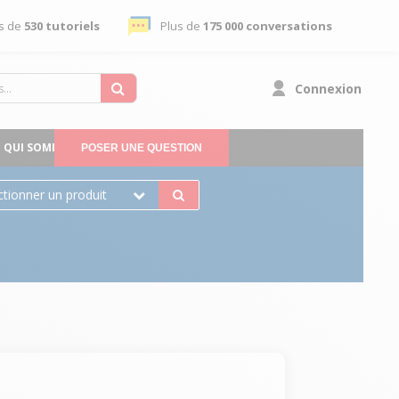
s de
530 tutoriels
Plus de
175 000 conversations
Connexion
QUI SOMMES-NOUS
POSER UNE QUESTION
ctionner un produit