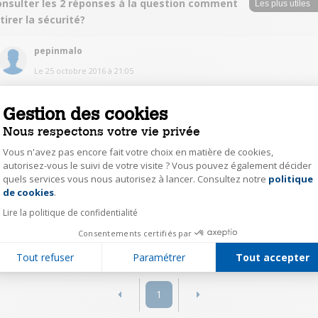
onsulter les 2 réponses à la question comment
tirer la sécurité?
pepinmalo
Le
25 octobre 2016
à
21:05
Merci beaucoup, je viens d'essayer c'est ok.
Gestion des cookies
0
Répondre
Nous respectons votre vie privée
Vous n'avez pas encore fait votre choix en matière de cookies,
autorisez-vous le suivi de votre visite ? Vous pouvez également décider
SergeP9999
quels services vous nous autorisez à lancer. Consultez notre
politique
Axeptio consent
Le
25 octobre 2016
à
10:58
de cookies
.
appuyer plusieurs secondes sur la première touche : verrou
Lire la politique de confidentialité
Consentements certifiés par
0
Répondre
Tout refuser
Paramétrer
Tout accepter
1