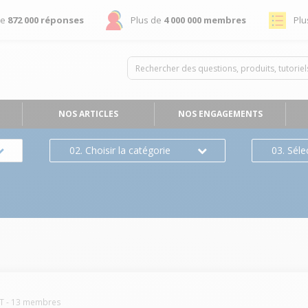
de
872 000 réponses
Plus de
4 000 000 membres
Plu
NOS ARTICLES
NOS ENGAGEMENTS
02. Choisir la catégorie
03. Séle
T
-
13
membres