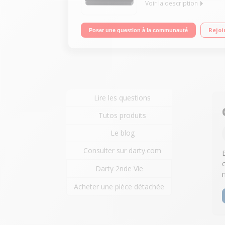
Voir la description
Table à induction 1 foyer - 2000 W 10 niveaux de c
Rejoi
Poser une question à la communauté
Lire les questions
Tutos produits
Le blog
Consulter sur darty.com
Darty 2nde Vie
Acheter une pièce détachée