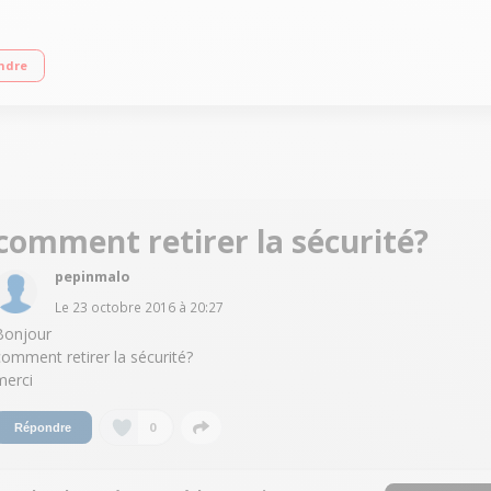
uisson - Minuterie 3 sécurités
ndre
comment retirer la sécurité?
pepinmalo
Le
23 octobre 2016
à
20:27
Bonjour
comment retirer la sécurité?
merci
0
Répondre