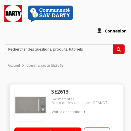
Connexion
Accueil
Communauté SE2613
SE2613
148
membres
Micro ondes classique
BRANDT
Voir la description
Diametre plateau 32 cm - Capacite 26 l. / Puissance de 900
watts / Grand plateau / Façade miroir