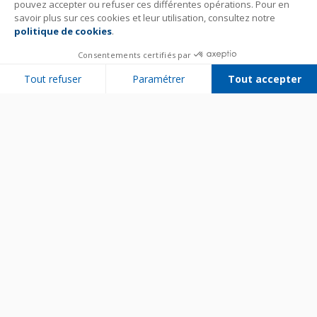
pouvez accepter ou refuser ces différentes opérations. Pour en
savoir plus sur ces cookies et leur utilisation, consultez notre
politique de cookies
.
Consentements certifiés par
Tout refuser
Paramétrer
Tout accepter
Plateforme de Gestion du Consentement : Personnalisez vos Options
Axeptio consent
Notre plateforme vous permet d'adapter et de gérer vos paramètres de 
Bien utiliser son appareil