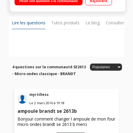
Rejoindre
Poser une question à la communauté
Lire les questions
Tutos produits
Le blog
Consulter sur
4 questions sur la communauté SE2613
- Micro ondes classique - BRANDT
myrtilless
Le
2 mars 2016
à
19:18
ampoule brandt se 2613b
Bonjour comment changer l ampoule de mon four
micro ondes brandt se 2613 b merci