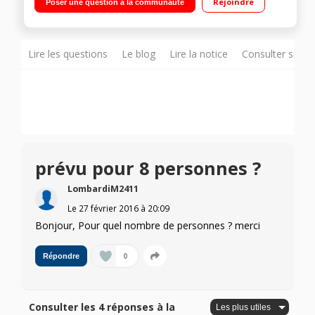
Rejoindre
Poser une question à la communauté
Lire les questions
Le blog
Lire la notice
Consulter sur d
prévu pour 8 personnes ?
LombardiM2411
Le
27 février 2016
à
20:09
Bonjour, Pour quel nombre de personnes ? merci
0
Répondre
Consulter les 4 réponses à la