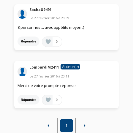
SachaU9491
Le
27 février 2016
à
20:39
8 personnes ... avec appétits moyen :)
0
Répondre
Auteur(e)
LombardiM2411
Le
27 février 2016
à
20:11
Merci de votre prompte réponse
0
Répondre
1