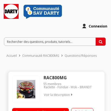
Connexion
Accueil
Communauté RAC800MG
Questions/Réponses
RAC800MG
55
membres
Raclette - Fondue - Wok
BRANDT
Voir la description
Raclette, gril 8 personnes Revêtement anti-adhésif Puissance
900 W Éléments amovibles pouvant aller au lave-vaisselle