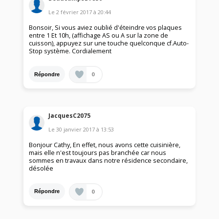
Le
2 février 2017
à
20:44
Bonsoir, Si vous aviez oublié d'éteindre vos plaques
entre 1 Et 10h, (affichage AS ou A sur la zone de
cuisson), appuyez sur une touche quelconque cf.Auto-
Stop système. Cordialement
0
Répondre
JacquesC2075
Le
30 janvier 2017
à
13:53
Bonjour Cathy, En effet, nous avons cette cuisinière,
mais elle n'est toujours pas branchée car nous
sommes en travaux dans notre résidence secondaire,
désolée
0
Répondre