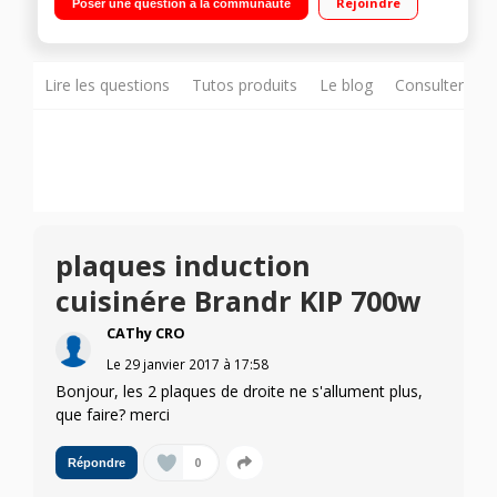
Rejoindre
Poser une question à la communauté
Lire les questions
Tutos produits
Le blog
Consulter sur
plaques induction
cuisinére Brandr KIP 700w
CAThy CRO
Le
29 janvier 2017
à
17:58
Bonjour, les 2 plaques de droite ne s'allument plus,
que faire? merci
0
Répondre