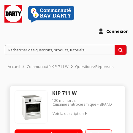
Connexion
Accueil
Communauté KIP 711 W
Questions/Réponses
KIP 711 W
120
membres
Cuisinière vitrocéramique
BRANDT
Voir la description
Largeur 60 cm - 3 foyers / Commandes sensitives / Four
multifonction / Nettoyage du four par pyrolyse