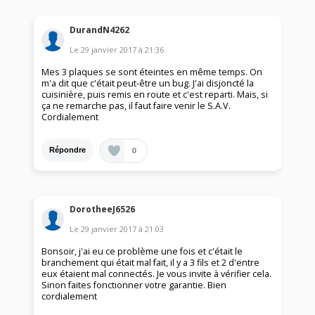
DurandN4262
Le
29 janvier 2017
à
21:36
Mes 3 plaques se sont éteintes en même temps. On
m'a dit que c'était peut-être un bug. J'ai disjoncté la
cuisinière, puis remis en route et c'est reparti. Mais, si
ça ne remarche pas, il faut faire venir le S.A.V.
Cordialement
0
Répondre
DorotheeJ6526
Le
29 janvier 2017
à
21:03
Bonsoir, j'ai eu ce problème une fois et c'était le
branchement qui était mal fait, il y a 3 fils et 2 d'entre
eux étaient mal connectés. Je vous invite à vérifier cela.
Sinon faites fonctionner votre garantie. Bien
cordialement