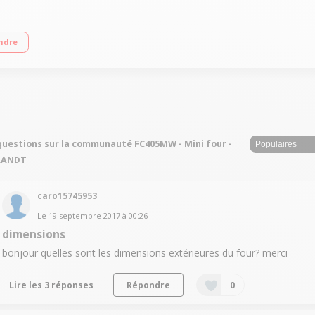
 cuisson dont tournebroche Nettoyage manuel - Cavité anti-adhésive Eclairage i
ndre
questions sur la communauté FC405MW - Mini four -
RANDT
caro15745953
Le
19 septembre 2017
à
00:26
dimensions
bonjour quelles sont les dimensions extérieures du four? merci
Lire les 3 réponses
Répondre
0