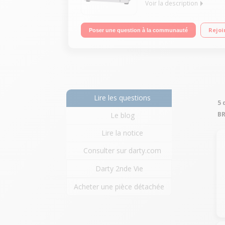
Voir la description
Capacité 40 litres Chaleur tournante - 5 modes de
Rejoi
Poser une question à la communauté
Lire les questions
5 
B
Le blog
Lire la notice
Consulter sur darty.com
Darty 2nde Vie
Acheter une pièce détachée