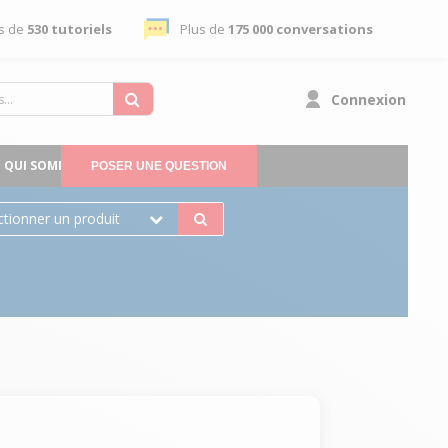
s de
530 tutoriels
Plus de
175 000 conversations
Connexion
QUI SOMMES-NOUS
POSER UNE QUESTION
ctionner un produit