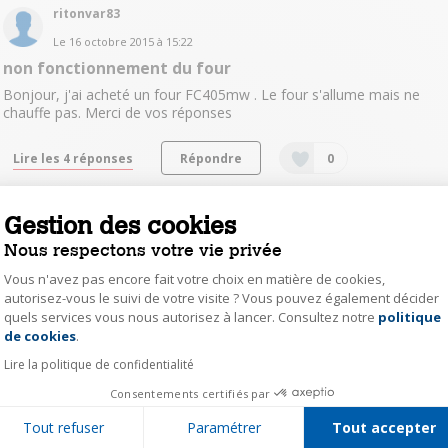
ritonvar83
Le
16 octobre 2015
à
15:22
non fonctionnement du four
Bonjour, j'ai acheté un four FC405mw . Le four s'allume mais ne
chauffe pas. Merci de vos réponses
Lire les 4 réponses
Répondre
0
jpbre@live.fr
Gestion des cookies
Le
9 octobre 2015
à
20:57
Nous respectons votre vie privée
besoin de la notice de mon four brandt fc 405MW
Vous n'avez pas encore fait votre choix en matière de cookies,
bonjour Je viens d'acquérir ce four et ne possède pas le mode
autorisez-vous le suivi de votre visite ? Vous pouvez également décider
d'emploi merci
quels services vous nous autorisez à lancer. Consultez notre
politique
Axeptio consent
de cookies
.
Lire la réponse
Répondre
0
Lire la politique de confidentialité
Consentements certifiés par
quin15836535
Tout refuser
Paramétrer
Tout accepter
0
like