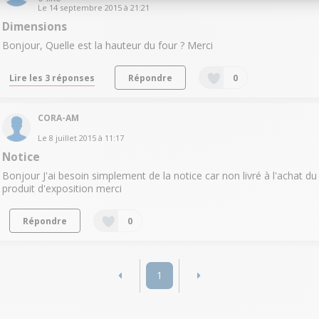
Le
14 septembre 2015
à
21:21
Dimensions
Bonjour, Quelle est la hauteur du four ? Merci
Lire les 3 réponses
Répondre
0
CORA-AM
Le
8 juillet 2015
à
11:17
Notice
Bonjour J'ai besoin simplement de la notice car non livré à l'achat du
produit d'exposition merci
Répondre
0
1