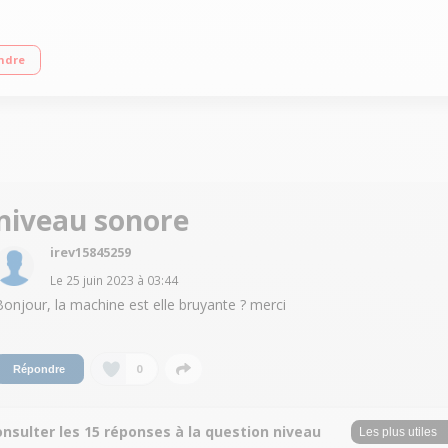
ue D Essorage variable jusqu'à 1200 tours/min - 75 dB Départ différé / Affich
ndre
niveau sonore
irev15845259
Le
25 juin 2023
à
03:44
Bonjour, la machine est elle bruyante ? merci
0
Répondre
nsulter les 15 réponses à la question niveau