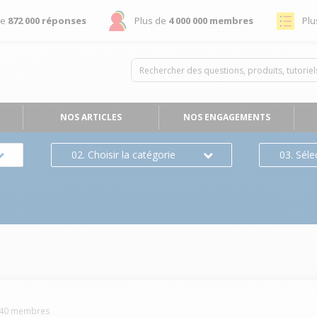
de
872 000 réponses
Plus de
4 000 000 membres
Plu
NOS ARTICLES
NOS ENGAGEMENTS
02. Choisir la catégorie
03. Séle
40
membres