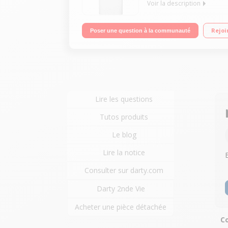
Voir la description
Capacité 6.5 kg (tambour 42 L) - Classe énergétiq
Rejoi
Poser une question à la communauté
Hygiène - Tambour inox
Lire les questions
Tutos produits
Le blog
Lire la notice
Consulter sur darty.com
Darty 2nde Vie
Acheter une pièce détachée
Co