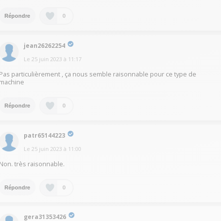
0
Répondre
jean26262254
Le
25 juin 2023
à
11:17
Pas particulièrement , ça nous semble raisonnable pour ce type de
machine
0
Répondre
patr65144223
Le
25 juin 2023
à
11:00
Non. très raisonnable.
0
Répondre
gera31353426