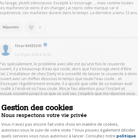
Au lavage, plutôt silencieuse. Excepté à l essorage. ... mais comme toutes
les machines! Je viens d en changer j ai repris cette marque car d
expérience, ces machines durent dans le temps. La dernière a tenu 13 ans
0
Répondre
fmar44435341
Le
25 juin 2023
à
12:55
Pas spécialement, le problème avec elle est qu'une fois le couvercle
ouvert, il y a beaucoup d'eau qui coule, alors que l'essorage vient d'être
fait. L'installateur de chez Darty m'a conseillé de laisser le couvercle à demi
ouvert avec un chiffon dessous le temps que toute l'eau coule... et
d'essuyer régulièrement ensuite, il a ajouté que celle de sa maman avait
rouillé à l'endroit où l'eau coule. Moi je fais attention pour l'instant et
essuie souvent jusqu'à ce que ce soit sec. J'espère que ma réponse vous
sera utile. Elle est facile d'usage et il y a beaucoup de programmes, pour
cela c'est bien.
Gestion des cookies
Nous respectons votre vie privée
0
Répondre
Vous n'avez pas encore fait votre choix en matière de cookies,
autorisez-vous le suivi de votre visite ? Vous pouvez également décider
quels services vous nous autorisez à lancer. Consultez notre
politique
Axeptio consent
miha54661134