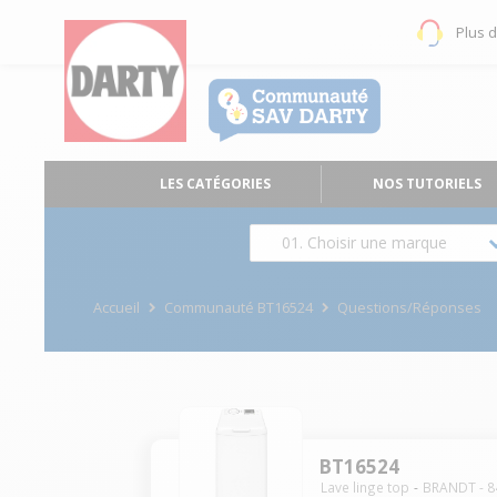
Plus 
LES CATÉGORIES
NOS TUTORIELS
01. Choisir une marque
Accueil
Communauté BT16524
Questions/Réponses
BT16524
Lave linge top
BRANDT
-
8