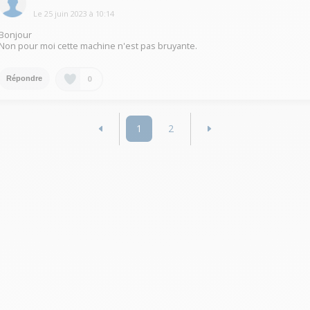
Le
25 juin 2023
à
10:14
Bonjour
Non pour moi cette machine n'est pas bruyante.
0
Répondre
1
2