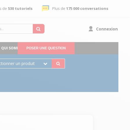
s de
530 tutoriels
Plus de
175 000 conversations
Connexion
QUI SOMMES-NOUS
POSER UNE QUESTION
ctionner un produit