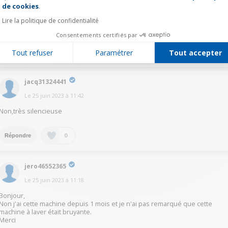
de cookies
.
Le
25 juin 2023
à
11:45
Lire la politique de confidentialité
Bonjour la notion de bruit est relatif ..un ptit peu Je dirais
Consentements certifiés par
0
Tout refuser
Paramétrer
Tout accepter
Répondre
jacq31324441
Le
25 juin 2023
à
11:42
Non,très silencieuse
0
Répondre
jero46552365
Le
25 juin 2023
à
11:18
Bonjour,
Non j'ai cette machine depuis 1 mois et je n'ai pas remarqué que cette
machine à laver était bruyante.
Merci