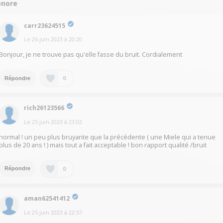
onore
carr23624515
Le
26 juin 2023
à
20:20
Bonjour, je ne trouve pas qu'elle fasse du bruit. Cordialement
0
Répondre
rich26123566
Le
25 juin 2023
à
23:02
normal ! un peu plus bruyante que la précédente ( une Miele qui a tenue
plus de 20 ans ! ) mais tout a fait acceptable ! bon rapport qualité /bruit
0
Répondre
aman62541412
Le
25 juin 2023
à
22:57