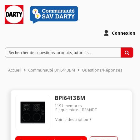
Connexion
Accueil
Communauté BPI6413BM
Questions/Réponses
BPI6413BM
1191
membres
Plaque mixte
BRANDT
Voir la description
"Largeur 60 cm - Revêtement verre 2 foyers gaz et 2 foyers
induction Touches sensitives et manettes allumage "" une