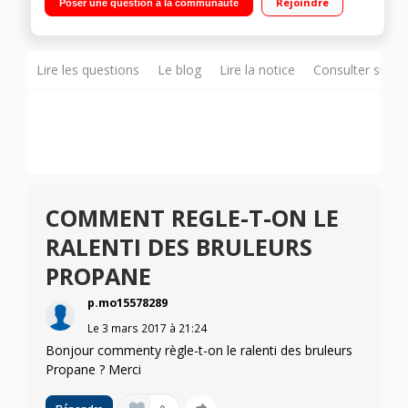
Rejoindre
Poser une question à la communauté
main"" Thermocouple et témoin de chaleur résiduelle"
Lire les questions
Le blog
Lire la notice
Consulter sur d
COMMENT REGLE-T-ON LE
RALENTI DES BRULEURS
PROPANE
p.mo15578289
Le
3 mars 2017
à
21:24
Bonjour commenty règle-t-on le ralenti des bruleurs
Propane ? Merci