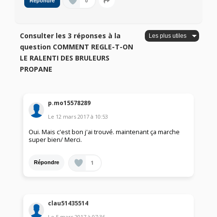
0
Répondre
Consulter les 3 réponses à la
question COMMENT REGLE-T-ON
LE RALENTI DES BRULEURS
PROPANE
p.mo15578289
Le
12 mars 2017
à
10:53
Oui. Mais c'est bon j'ai trouvé. maintenant ça marche
super bien/ Merci.
1
Répondre
clau51435514
Le
5 mars 2017
à
07:36