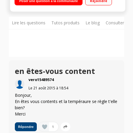
Rejoindre
Poser une question à la communauté
automatique - Signal sonore
Lire les questions
Tutos produits
Le blog
Consulter sur
en êtes-vous content
vero15489574
Le
21 août 2015
à
18:54
Bonjour,
En êtes vous contents et la tempéraure se règle t'elle
bien?
Merci
1
Répondre