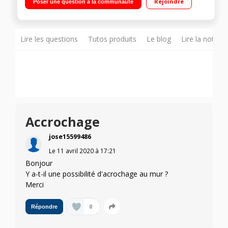
Rejoindre
Poser une question à la communauté
Lire les questions
Tutos produits
Le blog
Lire la notice
Accrochage
jose15599486
Le
11 avril 2020
à
17:21
Bonjour
Y a-t-il une possibilité d'acrochage au mur ?
Merci
0
Répondre