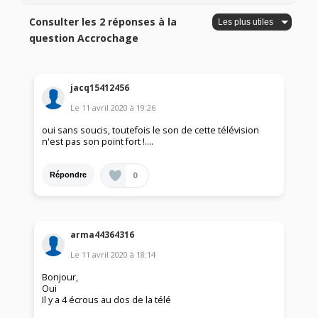
Consulter les 2 réponses à la
question Accrochage
jacq15412456
Le
11 avril 2020
à
19:26
oui sans soucis, toutefois le son de cette télévision
n'est pas son point fort !....
0
Répondre
arma44364316
Le
11 avril 2020
à
18:14
Bonjour,
Oui
Il y a 4 écrous au dos de la télé