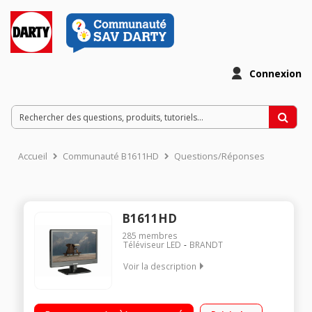
Connexion
Accueil
Communauté B1611HD
Questions/Réponses
B1611HD
285
membres
Téléviseur LED
BRANDT
Voir la description
Ecran de 42 cm (16") - HDTV Rétro éclairage LED Edge 2 HDMI,
1 USB avec fonction PVR