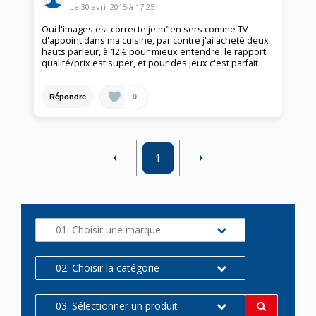
Le
30 avril 2015
à
17:25
Oui l'images est correcte je m"en sers comme TV
d'appoint dans ma cuisine, par contre j'ai acheté deux
hauts parleur, à 12 € pour mieux entendre, le rapport
qualité/prix est super, et pour des jeux c'est parfait
0
Répondre
1
01. Choisir une marque
02. Choisir la catégorie
03. Sélectionner un produit