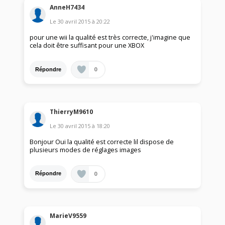
AnneH7434
Le
30 avril 2015
à
20:22
pour une wii la qualité est très correcte, j'imagine que
cela doit être suffisant pour une XBOX
0
Répondre
ThierryM9610
Le
30 avril 2015
à
18:20
Bonjour Oui la qualité est correcte lil dispose de
plusieurs modes de réglages images
0
Répondre
MarieV9559