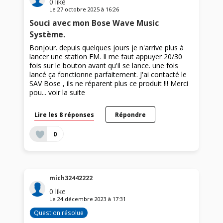
0
like
Le
27 octobre 2025
à
16:26
Souci avec mon Bose Wave Music
Système.
Bonjour. depuis quelques jours je n'arrive plus à
lancer une station FM. Il me faut appuyer 20/30
fois sur le bouton avant qu'il se lance. une fois
lancé ça fonctionne parfaitement. J'ai contacté le
SAV Bose , ils ne réparent plus ce produit !!! Merci
pou...
voir la suite
Lire les 8 réponses
Répondre
0
mich32442222
0
like
Le
24 décembre 2023
à
17:31
Question résolue