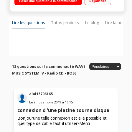
Rejoindre
Poser une question à la communauté
fournie
Lire les questions
Tutos produits
Le blog
Lire la notice
13 questions sur la communauté WAVE
MUSIC SYSTEM IV - Radio CD - BOSE
alai15706165
Le
9 novembre 2019
à
16:15
connexion d 'une platine tourne disque
Bonjourune telle connexion est elle possible et
quel type de cable faut-il utiliser?Merci