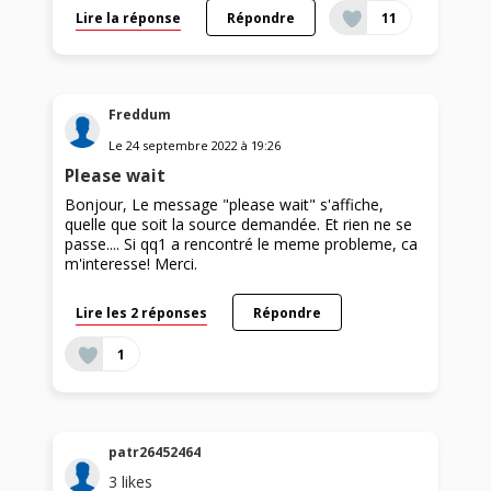
Lire la réponse
Répondre
11
Freddum
Le
24 septembre 2022
à
19:26
Please wait
Bonjour, Le message "please wait" s'affiche,
quelle que soit la source demandée. Et rien ne se
passe.... Si qq1 a rencontré le meme probleme, ca
m'interesse! Merci.
Lire les 2 réponses
Répondre
1
patr26452464
3
likes