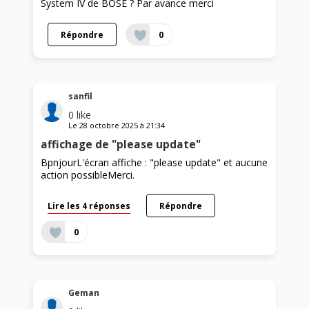
System IV de BOSE ? Par avance merci
Répondre
0
sanfil
0
like
Le
28 octobre 2025
à
21:34
affichage de "please update"
BpnjourL'écran affiche : "please update" et aucune
action possibleMerci.
Lire les 4 réponses
Répondre
0
Geman