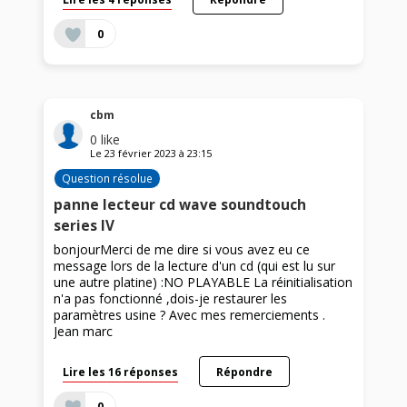
0
cbm
0
like
Le
23 février 2023
à
23:15
Question résolue
panne lecteur cd wave soundtouch
series IV
bonjourMerci de me dire si vous avez eu ce
message lors de la lecture d'un cd (qui est lu sur
une autre platine) :NO PLAYABLE La réinitialisation
n'a pas fonctionné ,dois-je restaurer les
paramètres usine ? Avec mes remerciements .
Jean marc
Lire les 16 réponses
Répondre
0