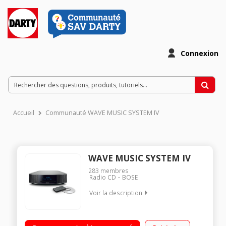
Connexion
Accueil
Communauté WAVE MUSIC SYSTEM IV
WAVE MUSIC SYSTEM IV
283
membres
Radio CD
BOSE
Voir la description
Micro chaîne avec lecteur CD Tuner DAB/AM/FM Entrée
auxiliaire 3,5 mm, port USB, prise casque Télécommande