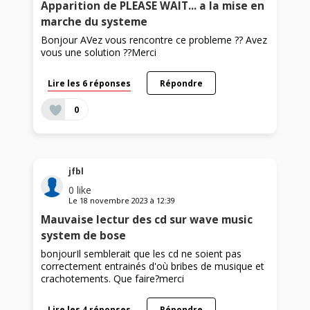
Apparition de PLEASE WAIT... a la mise en
marche du systeme
Bonjour AVez vous rencontre ce probleme ?? Avez
vous une solution ??Merci
Lire les 6 réponses
Répondre
0
jfbl
0
like
Le
18 novembre 2023
à
12:39
Mauvaise lectur des cd sur wave music
system de bose
bonjourIl semblerait que les cd ne soient pas
correctement entrainés d'où bribes de musique et
crachotements. Que faire?merci
Lire les 4 réponses
Répondre