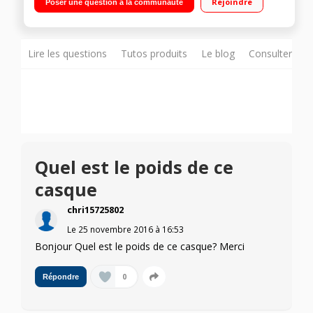
Rejoindre
Poser une question à la communauté
et Android
Lire les questions
Tutos produits
Le blog
Consulter sur
Quel est le poids de ce
casque
chri15725802
Le
25 novembre 2016
à
16:53
Bonjour Quel est le poids de ce casque? Merci
0
Répondre