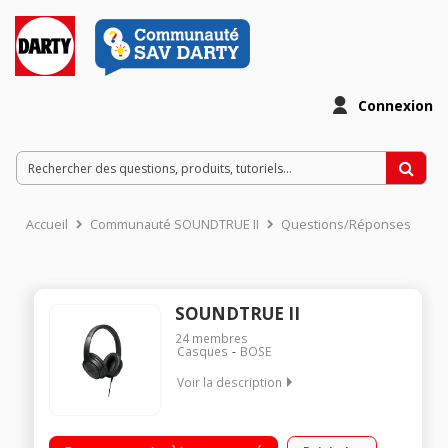
Connexion
Accueil
Communauté SOUNDTRUE II
Questions/Réponses
SOUNDTRUE II
24
membres
Casques
BOSE
Voir la description
Casque arceau circum aural Arceau pliable et matelassé
Télécommande et microphone intégrés Compatible Samsung