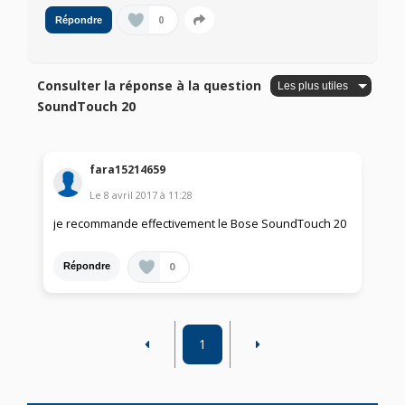
0
Répondre
Consulter la réponse à la question
SoundTouch 20
fara15214659
Le
8 avril 2017
à
11:28
je recommande effectivement le Bose SoundTouch 20
0
Répondre
1