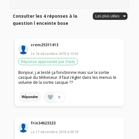
Consulter les 4 réponses à la
question l enceinte bose
crem25311413
Le
16 décembre 2019
à
13:02
Réponse approuvée par Darty
Bonjour, j ai testé ça fonctionne mais sur la sortie
casque du téléviseur. Il faut régler dans les menus le
volume de la sortie casque ??
0
Répondre
frin34623323
Le
17 décembre 2019
à
09:19