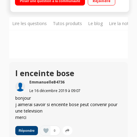
Rejoindre
Poser une question à la communauté
éclaboussures
Lire les questions
Tutos produits
Le blog
Lire la notice
l enceinte bose
EmmanuelleB4736
Le
16 décembre 2019
à
09:07
bonjour
j aimerai savoir si enceinte bose peut convenir pour
une television
merci
0
Répondre