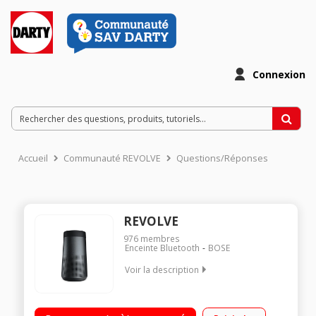
Connexion
Accueil
Communauté REVOLVE
Questions/Réponses
REVOLVE
976
membres
Enceinte Bluetooth
BOSE
Voir la description
Enceinte Bluetooth - Son 360° Autonomie 12 h Fonction kit
mains libres - Entrée auxiliaire IPX4 : résistante aux