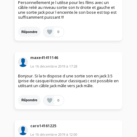
Personnellement je l utilise pour les films avec un
câble relié au niveau sortie son tv droite et gauche et
une sortie jack pour l enceinte.le son bose est top est
suffisamment puissant !!!
0
Répondre
maxe41411146
Le
16 décembre 2019
à
17:28
Bonjour. Si la tv dispose d une sortie son en jack 3.5
(prise de casque/écouteur classique) c est possible en
utilisant un câble jack mâle vers jack mâle.
0
Répondre
caro14161225
Le
16 décembre 2019
à
12:00