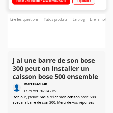
Rejoindre
Poser une question à la communauté
Technologie QuietPort Design élégant et épuré. Elle s'intègre
parfaitement dans votre intérieur Basses puissantes et
dynamiques Bluetooth - Assistant Google intégré
Lire les questions
Tutos produits
Le blog
Lire la notice
J ai une barre de son bose
300 peut on installer un
caisson bose 500 ensemble
mart15323730
Le
29 avril 2020
à
21:53
Bonjour, J'arrive pas a relier mon caisson bose 500
avec ma barre de son 300. Merci de vos réponses