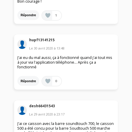
Bon courage !
1
Répondre
hupf13141215
Le
30 avril 2020
à
13:48
J'ai eu du mal aussi, ça à fonctionné quand j'ai tout mis
à jour via l'application téléphone... Après ça a
fonctionné
0
Répondre
desh66431543
Le
29 avril 2020
à
23:17
J'ai ce caisson avec la barre soundtouch 700, le caisson
500 a été concu pour la barre Soudtouch 500 marche