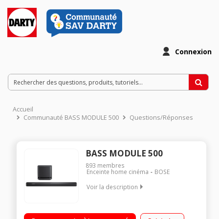
Connexion
Accueil
Communauté BASS MODULE 500
Questions/Réponses
BASS MODULE 500
893
membres
Enceinte home cinéma
BOSE
Voir la description
PACK HOME CINÉMA : barre de son + caisson de basse sans fil
inclus Autocalibration AdaptiQ - 1 entrée et 1 sortie HDMI