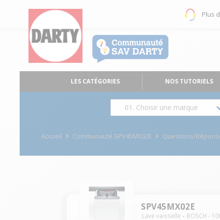
Plus 
LES CATÉGORIES
NOS TUTORIELS
01. Choisir une marque
Accueil
Communauté SPV45MX02E
Questions/Répons
SPV45MX02E
Lave vaisselle
BOSCH
-
10