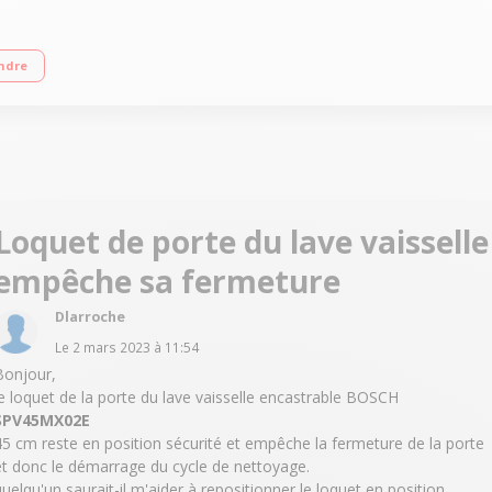
sommation d'eau 12 L/cycle - Classe A+ Départ différé jusqu'à 24h Moteur EcoSi
ndre
Loquet de porte du lave vaisselle
empêche sa fermeture
Dlarroche
Le
2 mars 2023
à
11:54
Bonjour,
le loquet de la porte du lave vaisselle encastrable BOSCH
SPV45MX02E
45 cm reste en position sécurité et empêche la fermeture de la porte
et donc le démarrage du cycle de nettoyage.
quelqu'un saurait-il m'aider à repositionner le loquet en position