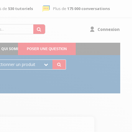
s de
530 tutoriels
Plus de
175 000 conversations
Connexion
QUI SOMMES-NOUS
POSER UNE QUESTION
ctionner un produit