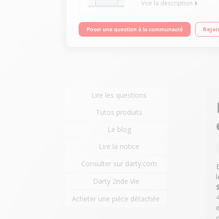
Voir la description
Encastrable - Largeur 45 (10 couverts) - 46dB Con
Rejoi
Poser une question à la communauté
Lire les questions
Tutos produits
Le blog
Lire la notice
Consulter sur darty.com
Darty 2nde Vie
Acheter une pièce détachée