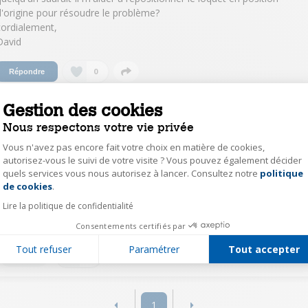
d'origine pour résoudre le problème?
cordialement,
David
0
Répondre
Gestion des cookies
nsulter la réponse à la question Loquet de
Nous respectons votre vie privée
orte du lave vaisselle empêche sa fermeture
Vous n'avez pas encore fait votre choix en matière de cookies,
autorisez-vous le suivi de votre visite ? Vous pouvez également décider
Cyril Expert Darty
quels services vous nous autorisez à lancer. Consultez notre
politique
Axeptio consent
Le
3 avril 2023
à
12:31
de cookies
.
Bonjour, Merci de nous avoir fait part de votre question. Etant donné la
Lire la politique de confidentialité
complexité de la réponse, nous vous invitons à directement prendre
contact avec notre service client au 0 978 970 970 (prix d'un appel local).
Consentements certifiés par
Tout refuser
Paramétrer
Tout accepter
0
Répondre
1