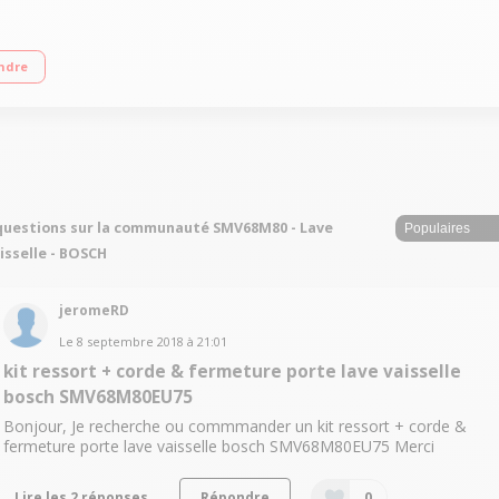
le : 9.5 L 14 couverts - Niveau sonore : 42 dB(A) InfoLight : point lumineux p
ndre
questions sur la communauté SMV68M80 - Lave
isselle - BOSCH
jeromeRD
Le
8 septembre 2018
à
21:01
kit ressort + corde & fermeture porte lave vaisselle
bosch SMV68M80EU75
Bonjour, Je recherche ou commmander un kit ressort + corde &
fermeture porte lave vaisselle bosch SMV68M80EU75 Merci
Lire les 2 réponses
Répondre
0