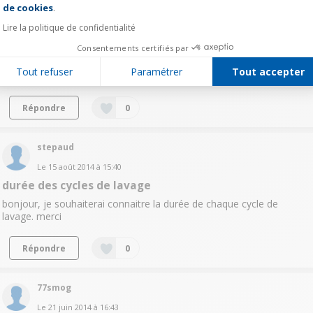
de cookies
.
Le
8 juin 2015
à
19:46
Lire la politique de confidentialité
Comparaison entre BOSCH SMI88TSO2E et SMV68M8EU
Consentements certifiés par
Bonjour, quels sont les avantages et inconvénients entre BOSCH
SMI88TSO2E et SMV68M8EU hormis la différence de prix sensible
Tout refuser
Paramétrer
Tout accepter
de 899 à 699 Euros merci d'avance
Répondre
0
stepaud
Le
15 août 2014
à
15:40
durée des cycles de lavage
bonjour, je souhaiterai connaitre la durée de chaque cycle de
lavage. merci
Répondre
0
77smog
Le
21 juin 2014
à
16:43