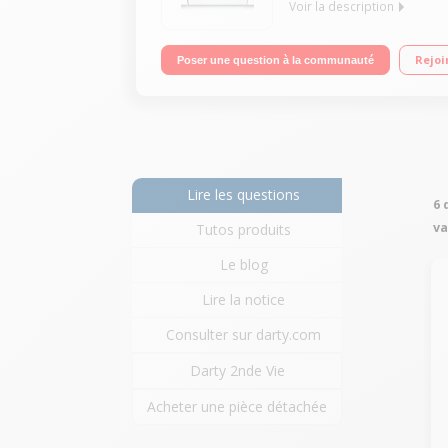
Voir la description
Classe énergétique A++ Consommation d'eau par cyc
Rejoi
Poser une question à la communauté
Lire les questions
6 
va
Tutos produits
Le blog
Lire la notice
Consulter sur darty.com
Darty 2nde Vie
Acheter une pièce détachée