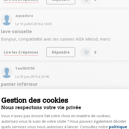
aquadora
Le
10 juillet 2016
à
14:05
lave vaisselle
Bonjour, compatibilité avec les cuisines IKEA Metod, merci
Lire les 2 réponses
Répondre
0
YaelM4700
Le
29 juin 2015
à
22:46
panier inférieur
bonsoir, pourriez vous me dire si les pics du panier inférieur sont
rabattables. Merci
Gestion des cookies
Nous respectons votre vie privée
Lire les 5 réponses
Répondre
0
Vous n'avez pas encore fait votre choix en matière de cookies,
autorisez-vous le suivi de votre visite ? Vous pouvez également décider
jean1536013
quels services vous nous autorisez à lancer. Consultez notre
politique
Axeptio consent