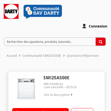
Connexion
Accueil
Communauté SMI25AS00E
Questions/Réponses
SMI25AS00E
468
membres
Lave vaisselle
BOSCH
Voir la description
Encastrable - Largeur 60 cm (12 couverts) - 48dB (classe
sonore C) Consommation d'eau 11.7 L/cycle - Classe