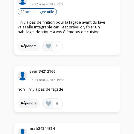
Le
22 mai 2020
à
22:03
Réponse jugée utile
Il n y a pas de finition pour la façade avant du lave
vaisselle intégrable car il est prévu d y fixer un
habillage identique à vos éléments de cuisine
1
Répondre
yvan34212166
Le
23 mai 2020
à
19:38
non il n' y a pas de façade.
0
Répondre
mali24244314