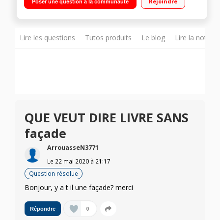
Rejoindre
Poser une question à la communauté
énergétique F Départ différé 24 heures / Affichage du temps
restant Moteur EcoSilence Drive - Option VarioSpeed
Lire les questions
Tutos produits
Le blog
Lire la notice
QUE VEUT DIRE LIVRE SANS
façade
ArrouasseN3771
Le
22 mai 2020
à
21:17
Question résolue
Bonjour, y a t il une façade? merci
0
Répondre