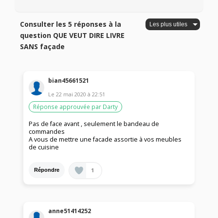
Consulter les 5 réponses à la
question QUE VEUT DIRE LIVRE
SANS façade
bian45661521
Le
22 mai 2020
à
22:51
Réponse approuvée par Darty
Pas de face avant , seulement le bandeau de
commandes
A vous de mettre une facade assortie à vos meubles
de cuisine
1
Répondre
anne51414252