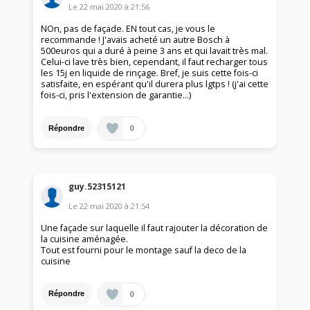
Le
22 mai 2020
à
21:56
NOn, pas de façade. EN tout cas, je vous le
recommande ! J'avais acheté un autre Bosch à
500euros qui a duré à peine 3 ans et qui lavait très mal.
Celui-ci lave très bien, cependant, il faut recharger tous
les 15j en liquide de rinçage. Bref, je suis cette fois-ci
satisfaite, en espérant qu'il durera plus lgtps ! (j'ai cette
fois-ci, pris l'extension de garantie...)
0
Répondre
guy.52315121
Le
22 mai 2020
à
21:54
Une façade sur laquelle il faut rajouter la décoration de
la cuisine aménagée.
Tout est fourni pour le montage sauf la deco de la
cuisine
0
Répondre