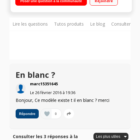
Rejoindre
Poser une question à la communauté
statique Low Frost 126 L Dégivrage facile du congélateur -
Basse consommation
Lire les questions
Tutos produits
Le blog
Consulter sur
En blanc ?
marc15351645
Le
26 février 2016
à
19:36
Bonjour, Ce modèle existe t il en blanc ? merci
0
Répondre
Consulter les 3 réponses à la