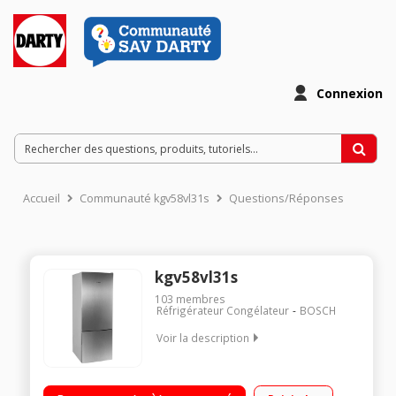
Connexion
Accueil
Communauté kgv58vl31s
Questions/Réponses
kgv58vl31s
103
membres
Réfrigérateur Congélateur
BOSCH
Voir la description
Volume 505 L - Dimensions HxLxP : 191x70x77 cm - A++
Réfrigérateur à froid brassé 379 L Congélateur à froid