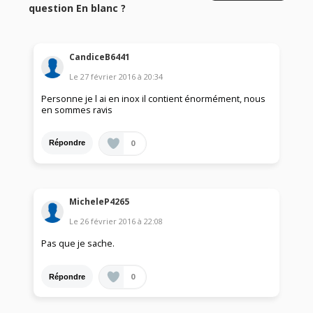
question En blanc ?
CandiceB6441
Le
27 février 2016
à
20:34
Personne je l ai en inox il contient énormément, nous
en sommes ravis
0
Répondre
MicheleP4265
Le
26 février 2016
à
22:08
Pas que je sache.
0
Répondre