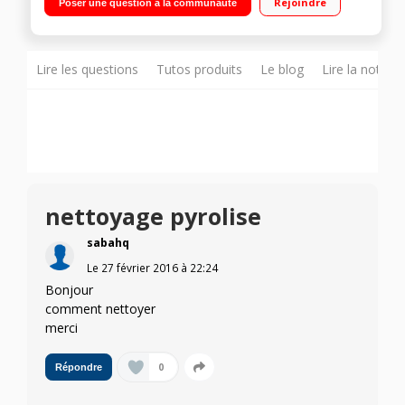
Rejoindre
Poser une question à la communauté
électronique
Lire les questions
Tutos produits
Le blog
Lire la notice
nettoyage pyrolise
sabahq
Le
27 février 2016
à
22:24
Bonjour
comment nettoyer
merci
0
Répondre