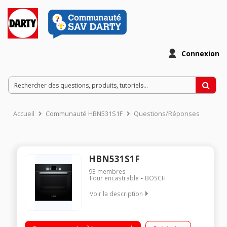
Connexion
Accueil
Communauté HBN531S1F
Questions/Réponses
HBN531S1F
93
membres
Four encastrable
BOSCH
Voir la description
Encastrable - Four multifonction - Chaleur tournante Nettoyage
catalyse Porte intérieure plein verre Programmateur