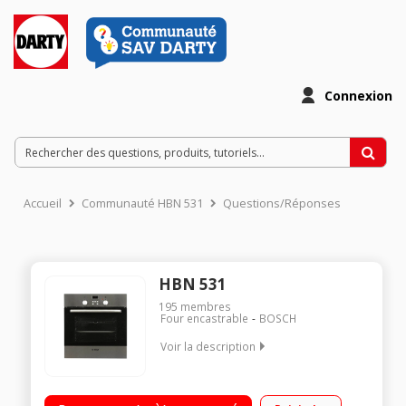
Connexion
Accueil
Communauté HBN 531
Questions/Réponses
HBN 531
195
membres
Four encastrable
BOSCH
Voir la description
Multifonctions - Chaleur pulsée / Nettoyage Catalyse /
Programmateur électronique / Grand volume de cuisson (67 L)