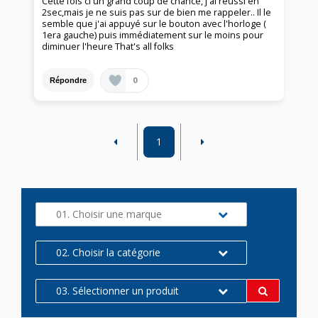
Cette fois ci un grand coup de chance, j'ai réussi en
2sec,mais je ne suis pas sur de bien me rappeler.. Il le
semble que j'ai appuyé sur le bouton avec l'horloge (
1era gauche) puis immédiatement sur le moins pour
diminuer l'heure That's all folks
0
Répondre
1
01. Choisir une marque
02. Choisir la catégorie
03. Sélectionner un produit