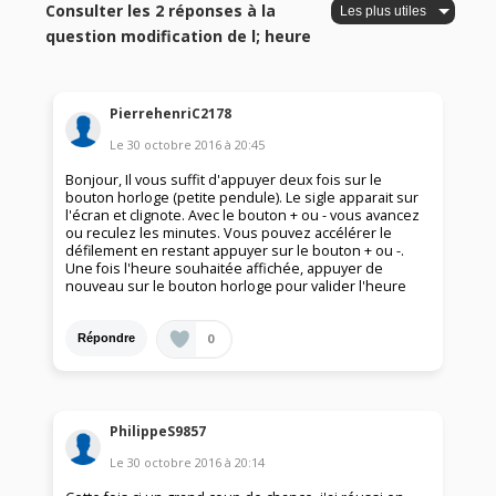
Consulter les 2 réponses à la
question modification de l; heure
PierrehenriC2178
Le
30 octobre 2016
à
20:45
Bonjour, Il vous suffit d'appuyer deux fois sur le
bouton horloge (petite pendule). Le sigle apparait sur
l'écran et clignote. Avec le bouton + ou - vous avancez
ou reculez les minutes. Vous pouvez accélérer le
défilement en restant appuyer sur le bouton + ou -.
Une fois l'heure souhaitée affichée, appuyer de
nouveau sur le bouton horloge pour valider l'heure
0
Répondre
PhilippeS9857
Le
30 octobre 2016
à
20:14