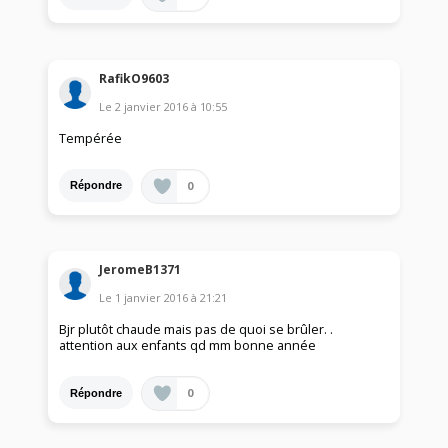
RafikO9603
Le
2 janvier 2016
à
10:55
Tempérée
0
Répondre
JeromeB1371
Le
1 janvier 2016
à
21:21
Bjr plutôt chaude mais pas de quoi se brûler. .
attention aux enfants qd mm bonne année
0
Répondre