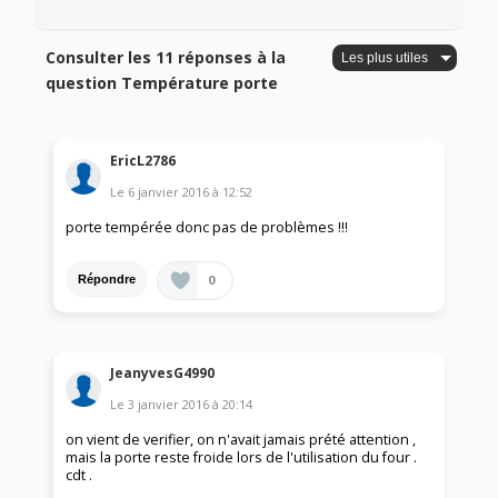
Consulter les 11 réponses à la
question Température porte
EricL2786
Le
6 janvier 2016
à
12:52
porte tempérée donc pas de problèmes !!!
0
Répondre
JeanyvesG4990
Le
3 janvier 2016
à
20:14
on vient de verifier, on n'avait jamais prété attention ,
mais la porte reste froide lors de l'utilisation du four .
cdt .