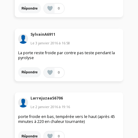
0
Répondre
SylvainA6911
Le
3 janvier 2016
à
16:58
La porte reste froide par contre pas teste pendant la
pyrolyse
0
Répondre
LarrejuzaaS6706
Le
2 janvier 2016
à
19:16
porte froide en bas, tempérée vers le haut (après 45
minutes à 220 en chaleur tournante)
0
Répondre