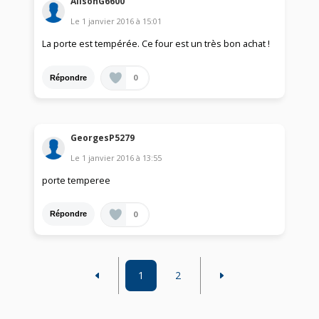
AlisonG6600
Le
1 janvier 2016
à
15:01
La porte est tempérée. Ce four est un très bon achat !
0
Répondre
GeorgesP5279
Le
1 janvier 2016
à
13:55
porte temperee
0
Répondre
1
2