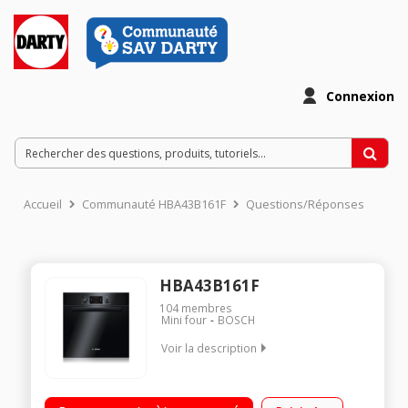
Connexion
Accueil
Communauté HBA43B161F
Questions/Réponses
HBA43B161F
104
membres
Mini four
BOSCH
Voir la description
Four multifonction - Chaleur tournante Programmateur
électronique - Nettoyage catalyse 5 modes de cuissons