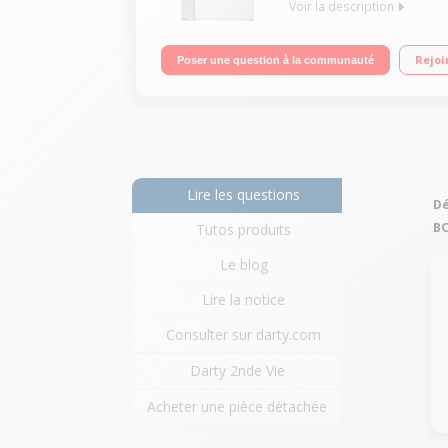
Voir la description
Volume 82 L - Dimensions HxLxP : 85x56x58 cm - A
Rejoi
Poser une question à la communauté
Lire les questions
Dé
B
Tutos produits
Le blog
Lire la notice
Consulter sur darty.com
Darty 2nde Vie
Acheter une pièce détachée