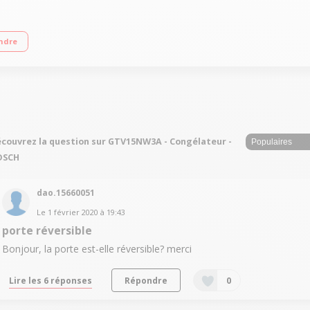
++ Froid statique - 3 tiroirs Autonomie de 25 heures Faible encombrement
ndre
couvrez la question sur GTV15NW3A - Congélateur -
OSCH
dao.15660051
Le
1 février 2020
à
19:43
porte réversible
Bonjour, la porte est-elle réversible? merci
Lire les 6 réponses
Répondre
0