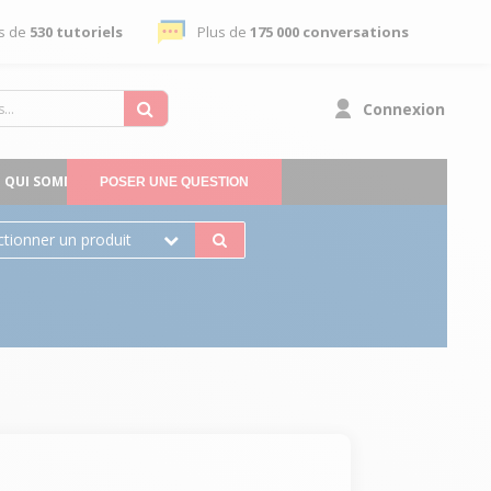
s de
530 tutoriels
Plus de
175 000 conversations
Connexion
QUI SOMMES-NOUS
POSER UNE QUESTION
ctionner un produit