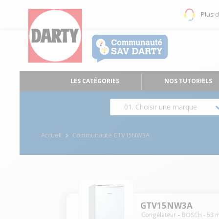
Plus 
LES CATÉGORIES
NOS TUTORIELS
01. Choisir une marque
Accueil
Communauté GTV15NW3A
GTV15NW3A
Congélateur
BOSCH
-
53
m