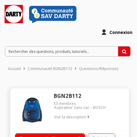
Connexion
Accueil
Communauté BGN2B112
Questions/Réponses
BGN2B112
53
membres
Aspirateur sans sac
BOSCH
Voir la description
Efficacité aspiration sols durs : D - Tapis / moquettes : E
Classe d'efficacité énergétique : B Niveau sonore : 80 dB(A) -