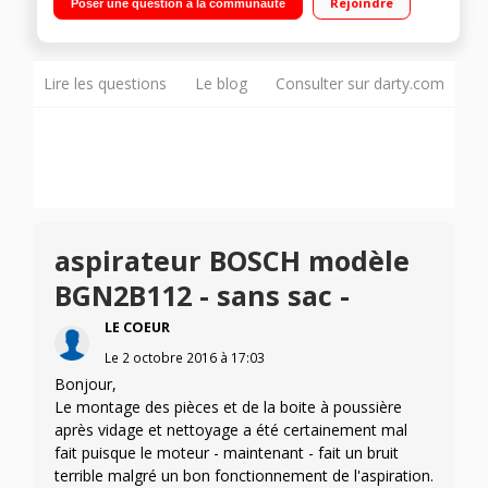
Rejoindre
Poser une question à la communauté
Qualité de filtration : B Ultra compact et léger - Avec ou sans
sac
Lire les questions
Le blog
Consulter sur darty.com
aspirateur BOSCH modèle
BGN2B112 - sans sac -
LE COEUR
Le
2 octobre 2016
à
17:03
Bonjour,
Le montage des pièces et de la boite à poussière
après vidage et nettoyage a été certainement mal
fait puisque le moteur - maintenant - fait un bruit
terrible malgré un bon fonctionnement de l'aspiration.