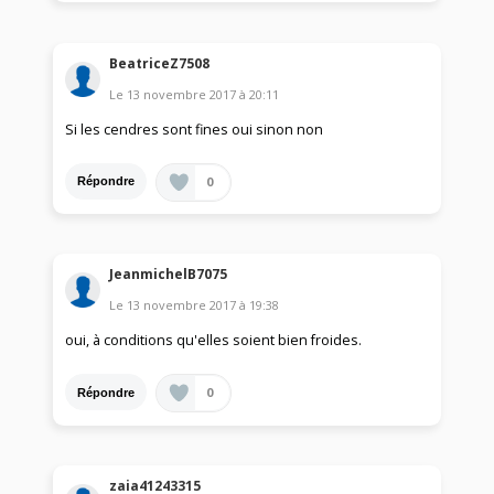
BeatriceZ7508
Le
13 novembre 2017
à
20:11
Si les cendres sont fines oui sinon non
0
Répondre
JeanmichelB7075
Le
13 novembre 2017
à
19:38
oui, à conditions qu'elles soient bien froides.
0
Répondre
zaia41243315