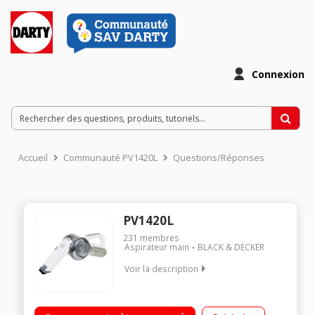
Connexion
Accueil
Communauté PV1420L
Questions/Réponses
PV1420L
231
membres
Aspirateur main
BLACK & DECKER
Voir la description
Puissance 14,4 V - Autonomie 10 minutes Capacité 440 ml
Action cyclonique - Triple filtration Chargeur économique à