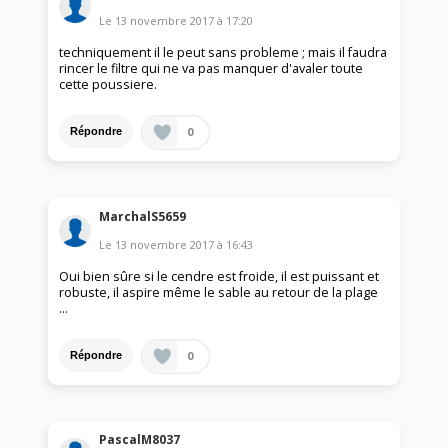
Le
13 novembre 2017
à
17:20
techniquement il le peut sans probleme ; mais il faudra
rincer le filtre qui ne va pas manquer d'avaler toute
cette poussiere.
0
Répondre
MarchalS5659
Le
13 novembre 2017
à
16:43
Oui bien sûre si le cendre est froide, il est puissant et
robuste, il aspire même le sable au retour de la plage
...
0
Répondre
PascalM8037