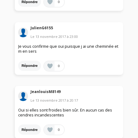
0
Répondre
JulienG6155
Le
13 novembre 2017
à
23:00
Je vous confirme que oui puisque j ai une cheminée et
m en sers
0
Répondre
JeanlouisM8149
Le
13 novembre 2017
à
20:17
Oui si elles sont froides bien sûr. En aucun cas des
cendres incandescentes
0
Répondre