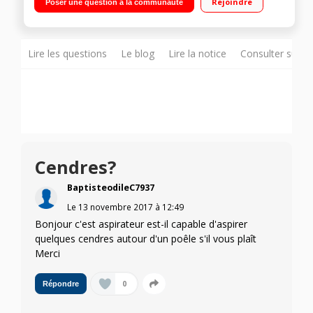
Rejoindre
Poser une question à la communauté
poser ou à fixer sur le mur
Lire les questions
Le blog
Lire la notice
Consulter sur d
Cendres?
BaptisteodileC7937
Le
13 novembre 2017
à
12:49
Bonjour c'est aspirateur est-il capable d'aspirer
quelques cendres autour d'un poêle s'il vous plaît
Merci
0
Répondre