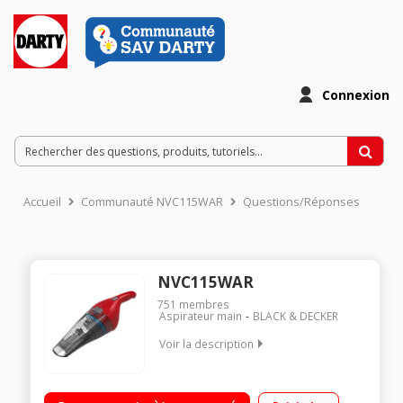
Connexion
Accueil
Communauté NVC115WAR
Questions/Réponses
NVC115WAR
751
membres
Aspirateur main
BLACK & DECKER
Voir la description
Puissance 3,6 Volts - Autonomie 11.5 minutes Puissance
d'aspiration : 8 Airwatts Bol translucide grande capacité : 385