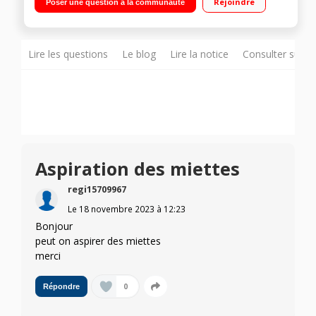
Rejoindre
Poser une question à la communauté
ML - Facile à vider Double filtration - Suceur et Borsse douce
Lire les questions
Le blog
Lire la notice
Consulter sur d
Aspiration des miettes
regi15709967
Le
18 novembre 2023
à
12:23
Bonjour
peut on aspirer des miettes
merci
0
Répondre