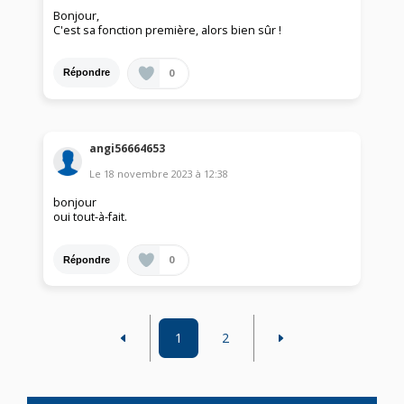
Bonjour,
C'est sa fonction première, alors bien sûr !
0
Répondre
angi56664653
Le
18 novembre 2023
à
12:38
bonjour
oui tout-à-fait.
0
Répondre
1
2