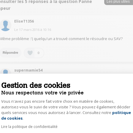
nsulter les 5 réponses à la question Panne
apeur
EliseT1356
Le
17 mars 2016
à
10:16
Même problème :'( quelqu'un a trouvé comment le résoudre ou SAV?
0
Répondre
supermamie54
Le
5 janvier 2016
à
15:24
Gestion des cookies
même problème que mon appareil pourtant j'utilise bien correctement le
Nous respectons votre vie privée
réservoir d'eau bien enfoncé dès que declic
Vous n'avez pas encore fait votre choix en matière de cookies,
0
autorisez-vous le suivi de votre visite ? Vous pouvez également décider
Répondre
quels services vous nous autorisez à lancer. Consultez notre
politique
Axeptio consent
de cookies
.
supermamie54
Lire la politique de confidentialité
Le
5 janvier 2016
à
15:22