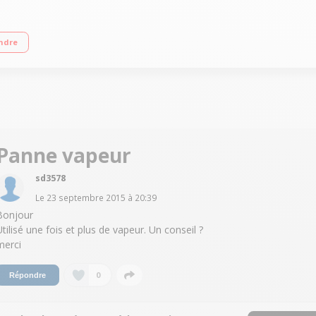
secondes Débit de vapeur puissant et permanent à 72 °C Débit de vapeur variabl
ndre
ncruster les tâches
Panne vapeur
sd3578
Le
23 septembre 2015
à
20:39
Bonjour
Utilisé une fois et plus de vapeur. Un conseil ?
merci
0
Répondre