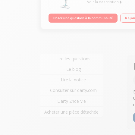
Voir la description
Balai vapeur - Puissance 1600 watts - Prêt en 15 
Rejoi
Poser une question à la communauté
Boost vapeur » : 50% de vapeur en plus pour dési
Lire les questions
Le blog
Lire la notice
Consulter sur darty.com
Darty 2nde Vie
Acheter une pièce détachée