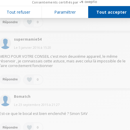
Consentements certifiés par
meme probleme que mon appareil
Tout refuser
Paramétrer
Tout accepter
0
Répondre
supermamie54
Le
5 janvier 2016
à
15:20
MERCI POUR VOTRE CONSEIL c'est mon deuxiéme appareil, le même
réservoir , je connaissais cette astuce, mais avec celui là impossible de le
faire correctement fonctionner
0
Répondre
Bomatch
Le
23 septembre 2015
à
21:27
Est-ce que le bocal est bien enclenché ? Sinon SAV
0
Répondre