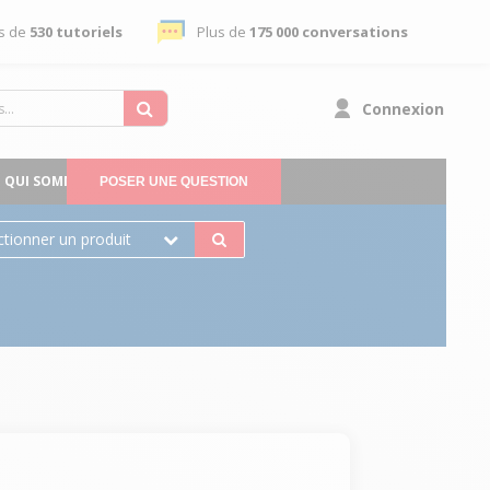
s de
530 tutoriels
Plus de
175 000 conversations
Connexion
QUI SOMMES-NOUS
POSER UNE QUESTION
ctionner un produit