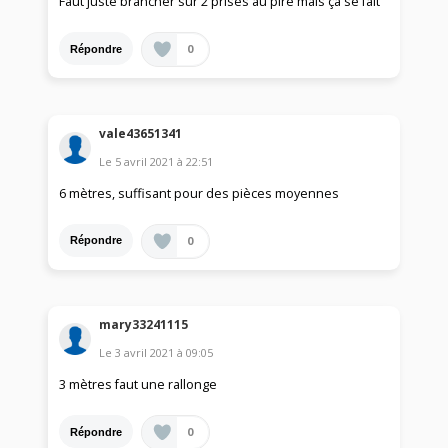
Faut juste brancher sur 2 prises au pire mais ça se fait
0
Répondre
vale43651341
Le
5 avril 2021
à
22:51
6 mètres, suffisant pour des pièces moyennes
0
Répondre
mary33241115
Le
3 avril 2021
à
09:05
3 mètres faut une rallonge
0
Répondre