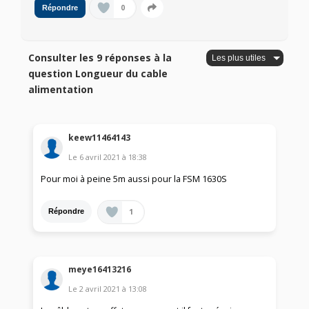
0
Répondre
Consulter les 9 réponses à la
question Longueur du cable
alimentation
keew11464143
Le
6 avril 2021
à
18:38
Pour moi à peine 5m aussi pour la FSM 1630S
1
Répondre
meye16413216
Le
2 avril 2021
à
13:08