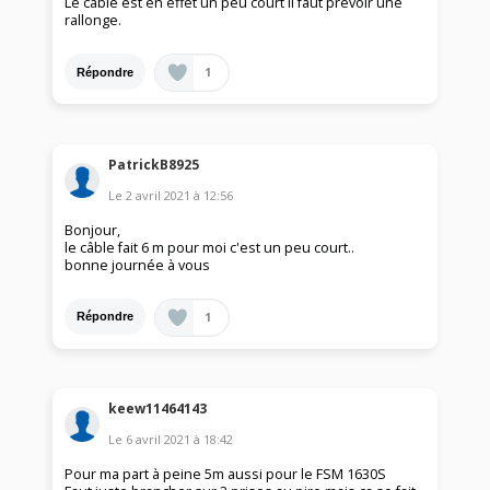
Le câble est en effet un peu court il faut prévoir une
rallonge.
1
Répondre
PatrickB8925
Le
2 avril 2021
à
12:56
Bonjour,
le câble fait 6 m pour moi c'est un peu court..
bonne journée à vous
1
Répondre
keew11464143
Le
6 avril 2021
à
18:42
Pour ma part à peine 5m aussi pour le FSM 1630S