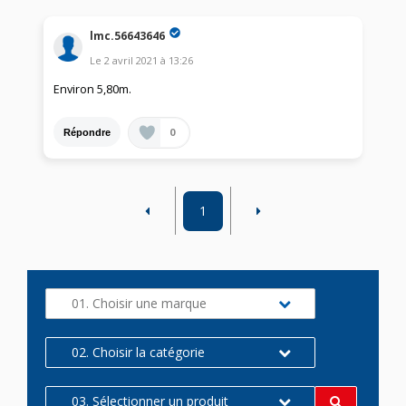
lmc.56643646
Le
2 avril 2021
à
13:26
Environ 5,80m.
0
Répondre
1
01. Choisir une marque
02. Choisir la catégorie
03. Sélectionner un produit