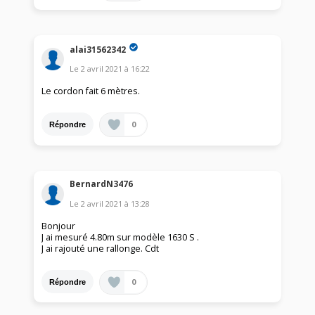
alai31562342
Le
2 avril 2021
à
16:22
Le cordon fait 6 mètres.
0
Répondre
BernardN3476
Le
2 avril 2021
à
13:28
Bonjour
J ai mesuré 4.80m sur modèle 1630 S .
J ai rajouté une rallonge. Cdt
0
Répondre