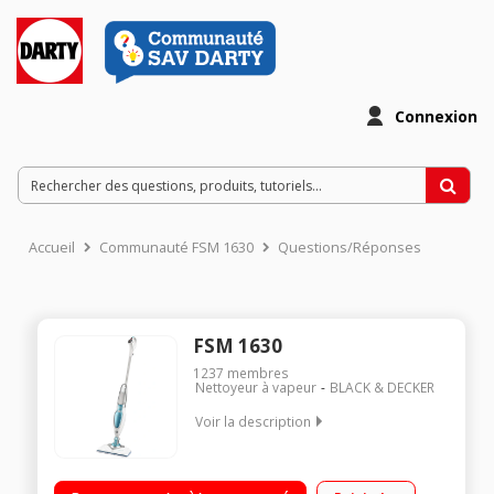
Connexion
Accueil
Communauté FSM 1630
Questions/Réponses
FSM 1630
1237
membres
Nettoyeur à vapeur
BLACK & DECKER
Voir la description
Balai vapeur - Puissance 1600 watts - Prêt en 15 secondes
Débit de vapeur puissant et permanent à 72 °C Débit de