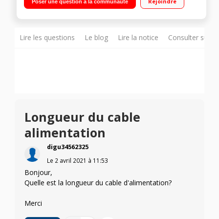
Rejoindre
Poser une question à la communauté
vapeur variable à la poignée selon le type de sol Fonction «
Boost vapeur » : 50% de vapeur en plus pour désincruster les
tâches
Lire les questions
Le blog
Lire la notice
Consulter sur d
Longueur du cable
alimentation
digu34562325
Le
2 avril 2021
à
11:53
Bonjour,
Quelle est la longueur du cable d'alimentation?
Merci