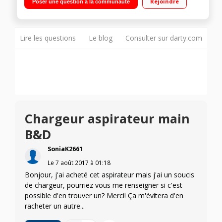
Rejoindre
Poser une question à la communauté
direct aux filtres Chargeur intelligent
Lire les questions
Le blog
Consulter sur darty.com
Chargeur aspirateur main
B&D
SoniaK2661
Le
7 août 2017
à
01:18
Bonjour, j'ai acheté cet aspirateur mais j'ai un soucis
de chargeur, pourriez vous me renseigner si c'est
possible d'en trouver un? Merci! Ça m'évitera d'en
racheter un autre...