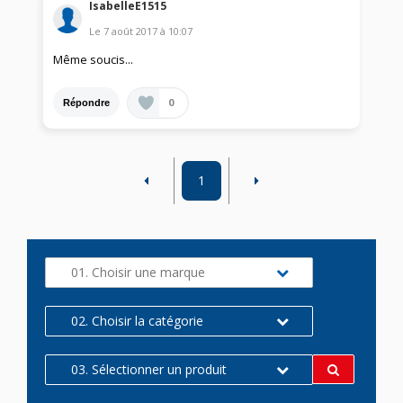
IsabelleE1515
Le
7 août 2017
à
10:07
Même soucis...
0
Répondre
1
01. Choisir une marque
02. Choisir la catégorie
03. Sélectionner un produit