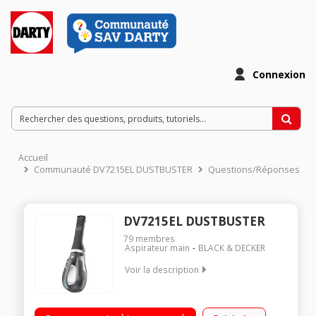
Connexion
Accueil
Communauté DV7215EL DUSTBUSTER
Questions/Réponses
DV7215EL DUSTBUSTER
79
membres
Aspirateur main
BLACK & DECKER
Voir la description
Double filtration - Action cyclonique - Puissance 7,2 Volts Bol
de grande capacité translucide - 610 ml Bouton Filter accès