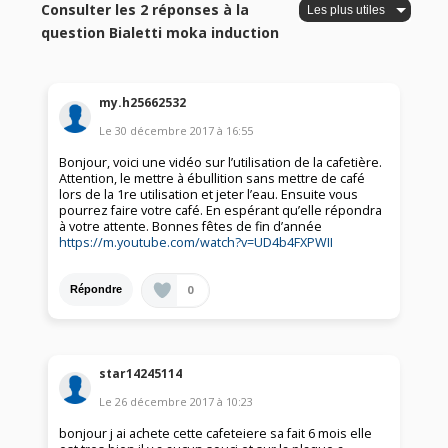
Consulter les 2 réponses à la
question Bialetti moka induction
my.h25662532
Le
30 décembre 2017
à
16:55
Bonjour, voici une vidéo sur l’utilisation de la cafetière.
Attention, le mettre à ébullition sans mettre de café
lors de la 1re utilisation et jeter l’eau. Ensuite vous
pourrez faire votre café. En espérant qu’elle répondra
à votre attente. Bonnes fêtes de fin d’année
https://m.youtube.com/watch?v=UD4b4FXPWII
0
Répondre
star14245114
Le
26 décembre 2017
à
10:23
bonjour j ai achete cette cafeteiere sa fait 6 mois elle