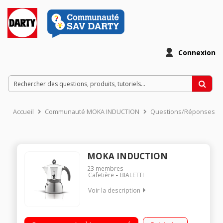
Connexion
Accueil
Communauté MOKA INDUCTION
Questions/Réponses
MOKA INDUCTION
23
membres
Cafetière
BIALETTI
Voir la description
Cafetière italienne 6 tasses - 0,25 litre Tous feux dont
induction Aluminium et cuve en inox