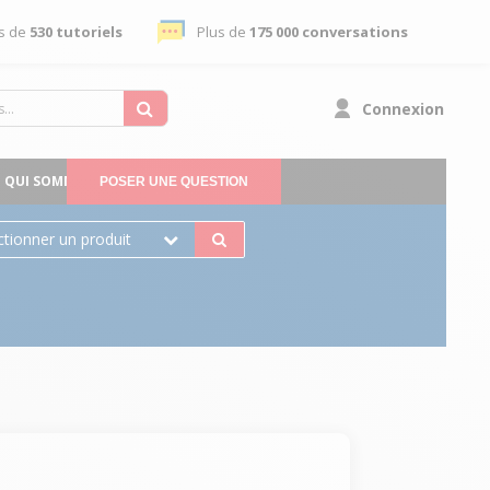
s de
530 tutoriels
Plus de
175 000 conversations
Connexion
QUI SOMMES-NOUS
POSER UNE QUESTION
ctionner un produit