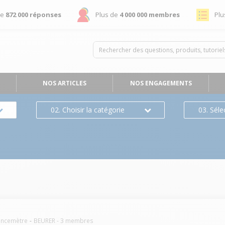
de
872 000 réponses
Plus de
4 000 000 membres
Plu
NOS ARTICLES
NOS ENGAGEMENTS
02. Choisir la catégorie
03. Séle
encemètre
BEURER
-
3
membres