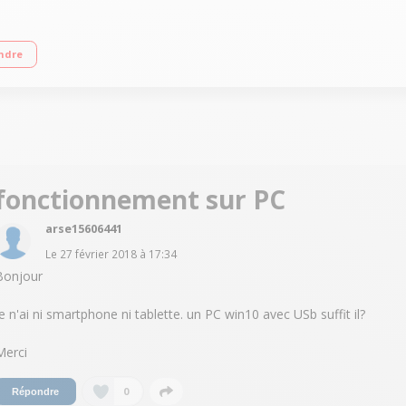
Pression sanguine et pouls - Détection de l'arythmie Bluetooth - Compatible 
ndre
fonctionnement sur PC
arse15606441
Le
27 février 2018
à
17:34
Bonjour
je n'ai ni smartphone ni tablette. un PC win10 avec USb suffit il?
Merci
0
Répondre