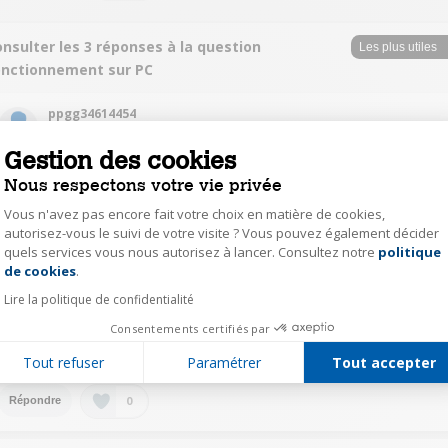
nsulter les 3 réponses à la question
onctionnement sur PC
ppgg34614454
Le
10 décembre 2018
à
16:59
Gestion des cookies
oui un pc windows suffit , il faut télécharger l'application healthmanager .
Nous respectons votre vie privée
cordialement
Vous n'avez pas encore fait votre choix en matière de cookies,
autorisez-vous le suivi de votre visite ? Vous pouvez également décider
0
Répondre
quels services vous nous autorisez à lancer. Consultez notre
politique
Axeptio consent
de cookies
.
ppgg34614454
Lire la politique de confidentialité
Le
28 février 2018
à
18:13
Consentements certifiés par
Il faut télécharger healthmanager pour Windows
Tout refuser
Paramétrer
Tout accepter
0
Répondre