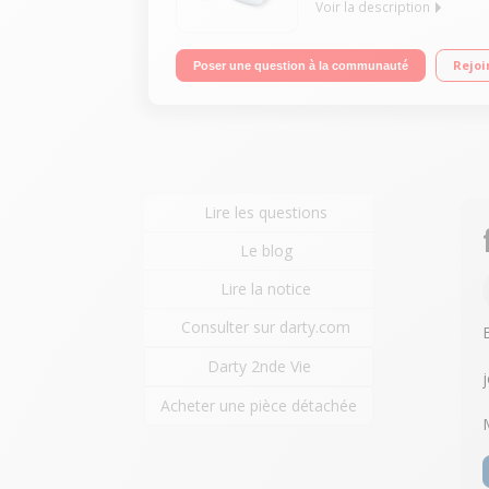
Voir la description
Tensiomètre bras connecté - Brassard 22 à 36 cm 
Rejoi
Poser une question à la communauté
Pochette de rangement - Rechargeable
Lire les questions
Le blog
Lire la notice
Consulter sur darty.com
Darty 2nde Vie
Acheter une pièce détachée