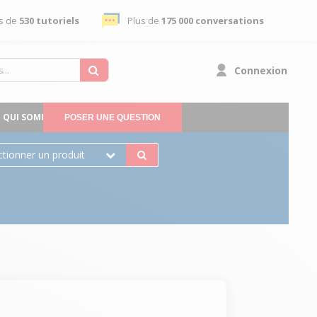
s de
530 tutoriels
Plus de
175 000 conversations
Connexion
QUI SOMMES-NOUS
POSER UNE QUESTION
ctionner un produit