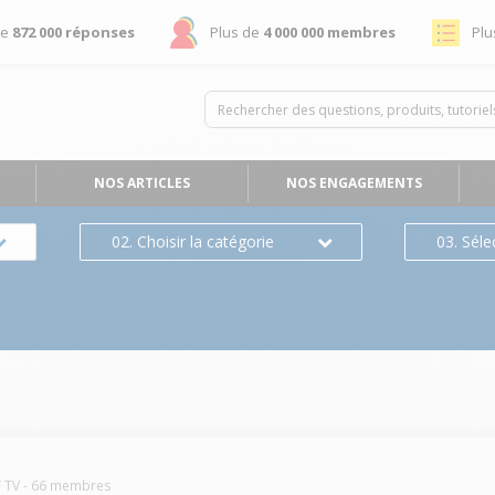
de
872 000 réponses
Plus de
4 000 000 membres
Plu
NOS ARTICLES
NOS ENGAGEMENTS
02. Choisir la catégorie
03. Séle
 TV
-
66
membres