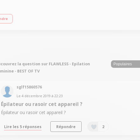
çu pour le duvet Pour tous types de peau Design rouge à lèvres - Finition plaq
ndre
couvrez la question sur FLAWLESS - Epilation
minine - BEST OF TV
sglf15860576
Le
4 décembre 2019
à
22:23
Épilateur ou rasoir cet appareil ?
Épilateur ou rasoir cet appareil ?
Lire les 5 réponses
Répondre
2